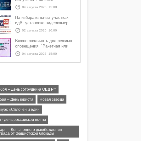
04 августа 2026, 15:00
На избирательных участках
идёт установка видеокамер
02 августа 2026, 10:00
Важно различать два режима
оповещения: "Ракетная или
БПЛА опасность" и "Угроза
04 августа 2026, 15:00
атаки ракеты или БПЛА"
ября – День сотрудника ОВД РФ
абря – День юриста
Новая звезда
нкурс «Сплочён и един
 - день российской почты
варя – День полного освобождения
града от фашистской блокады