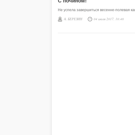
С почином!
Не успела завершиться весенне-полевая к
А. БЕРЕЗИН
04 июля 2017, 10:48