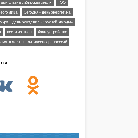
тами славна сибирская земля
ТЭО
рвого лица
Сегодня - День энергетика
кабря – День рождения «Красной звезды»
и
вести из школ
благоустройство
памяти жертв политических репрессий
ети