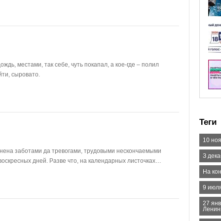
ождь, местами, так себе, чуть покапал, а кое-где – полил
йти, сыровато.
Теги
10 но
олнена заботами да тревогами, трудовыми нескончаемыми
З дек
 воскресных дней. Разве что, на календарных листочках…
На ко
9 июля
27 ян
Ленин