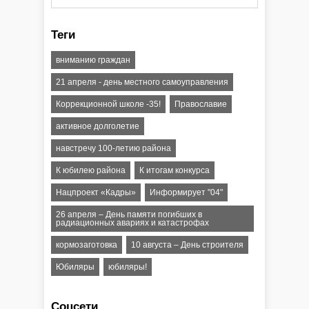
Теги
вниманию граждан
21 апреля - день местного самоуправления
Коррекционной школе -35!
Православие
активное долголетие
навстречу 100-летию района
К юбилею района
К итогам конкурса
Нацпроект «Кадры»
Информирует "04"
26 апреля – День памяти погибших в
радиационных авариях и катастрофах
кормозаготовка
10 августа – День строителя
Юбиляры
юбиляры!
Соцсети