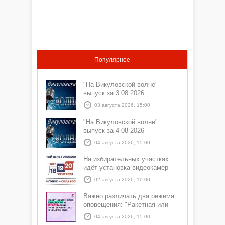
«Ишимский» Алексеем СЕРДЮКОВЫМ. Какая
обстановка с мошенничеством сложилась за
первую половину 2026 года на территории
Викуловского округа?
Популярное
"На Викуловской волне"
выпуск за 3 08 2026
03 августа 2026, 15:00
"На Викуловской волне"
выпуск за 4 08 2026
04 августа 2026, 15:00
На избирательных участках
идёт установка видеокамер
02 августа 2026, 10:00
Важно различать два режима
оповещения: "Ракетная или
БПЛА опасность" и "Угроза
04 августа 2026, 15:00
атаки ракеты или БПЛА"