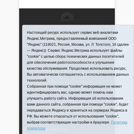
16+ © 2016–2018 - АНО "ИИЦ "Красная звезда". При
Настоящий ресурс использует сервис веб-аналитики
использовании материалов ссылка обязательна
Яндекс.Метрика, предоставляемый компанией ООО
Информационная лента выходит при финансовой
"Яндекс" (119021, Россия, Москва, ул. Л. Толстого, 16 (далее
поддержке правительства Тюменской области
— Яндекс)). Сервис Яндекс.Метрика использует файлы
Регистрационный номер СМИ ЭЛ № ФС 77-66066
"cookie" с целью сбора технических данных посетителей
от 10.06. 2016 г. выдано Федеральной службой по
для обеспечения работоспособности и улучшения
надзору в сфере связи, информационных
качества обслуживания. Продолжая использовать ресурс,
технологий и массовых коммуникаций.
Вы автоматически соглашаетесь с использованием данных
Учредитель (соучредители) Автономная
технологий.
некоммерческая организация "Информационно-
Собранная при помощи "cookie" информация не может
издательский центр "Красная звезда"" (627570,
идентифицировать вас, однако может помочь нам
Тюменская обл., Викуловский р-н, с. Викулово, ул.
улучшить работу сайта. Информация об использовании
Ленина, д. 5).
вами данного сайта, собранная при помощи "cookie", будет
Главный редактор Антюхова Светлана
передаваться Яндексу и храниться на серверах Яндекса в
Владимировна. Адрес электронной почты:
РФ. Вы можете отказаться от использования "cookie",
krasnay_zvezda@obl72.ru
Телефон: 2-42-32; 2-41-
выбрав соответствующие настройки в браузере.
Политика
36.
оператора
Политика оператора
|
RSS