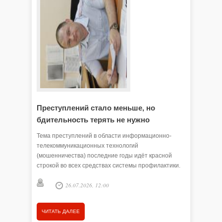
Преступлений стало меньше, но
Злоум
бдительность терять не нужно
обмана
Тема преступлений в области информационно-
Мошенник
телекоммуникационных технологий
стиль об
(мошенничества) последние годы идёт красной
- расска
строкой во всех средствах системы профилактики.
правител
Не перестаём порой удивляться, как люди
26.07.2026, 12:00
становятся обманутыми и легко расстаются со
своими сбережениями. Чаще всего ими движет
доверчивость. Сегодня наша беседа с начальником
ЧИТАТЬ ДАЛЕЕ
ЧИТАТЬ
ОП № 2 (дислокация с. Викулово) МО МВД России