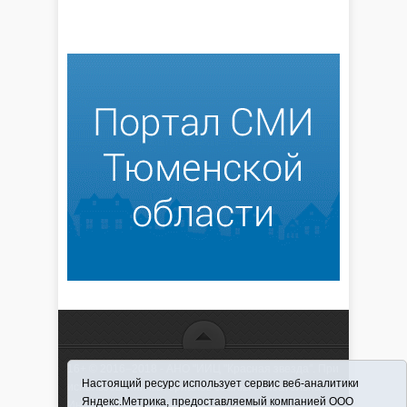
16+ © 2016–2018 - АНО "ИИЦ "Красная звезда". При
Настоящий ресурс использует сервис веб-аналитики
использовании материалов ссылка обязательна
Яндекс.Метрика, предоставляемый компанией ООО
Информационная лента выходит при финансовой