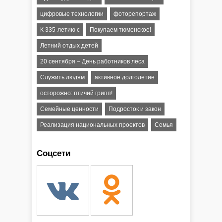
цифровые технологии
фоторепортаж
К 335-летию с
Покупаем тюменское!
Летний отдых детей
20 сентября – День работников леса
Служить людям
активное долголетие
осторожно: птичий грипп!
Семейные ценности
Подросток и закон
Реализация национальных проектов
Семья
Соцсети