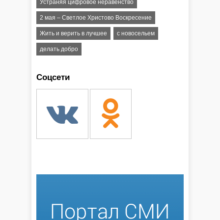
Устраняя цифровое неравенство
2 мая – Светлое Христово Воскресение
Жить и верить в лучшее
с новосельем
делать добро
Соцсети