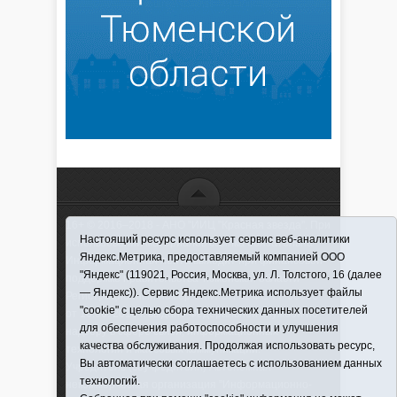
16+ © 2016–2018 - АНО "ИИЦ "Красная звезда". При
Настоящий ресурс использует сервис веб-аналитики
использовании материалов ссылка обязательна
Яндекс.Метрика, предоставляемый компанией ООО
Информационная лента выходит при финансовой
"Яндекс" (119021, Россия, Москва, ул. Л. Толстого, 16 (далее
поддержке правительства Тюменской области
— Яндекс)). Сервис Яндекс.Метрика использует файлы
Регистрационный номер СМИ ЭЛ № ФС 77-66066
"cookie" с целью сбора технических данных посетителей
от 10.06. 2016 г. выдано Федеральной службой по
для обеспечения работоспособности и улучшения
надзору в сфере связи, информационных
качества обслуживания. Продолжая использовать ресурс,
технологий и массовых коммуникаций.
Вы автоматически соглашаетесь с использованием данных
Учредитель (соучредители) Автономная
технологий.
некоммерческая организация "Информационно-