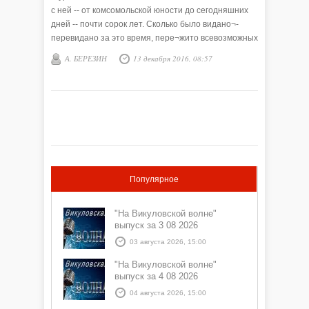
с ней -- от комсомольской юности до сегодняшних
дней -- почти сорок лет. Сколько было видано¬-
перевидано за это время, пере¬жито всевозможных
ощущений, передать трудно, почти невоз¬можно.
А. БЕРЕЗИН
13 декабря 2016, 08:57
Популярное
"На Викуловской волне"
выпуск за 3 08 2026
03 августа 2026, 15:00
"На Викуловской волне"
выпуск за 4 08 2026
04 августа 2026, 15:00