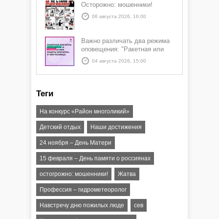
Осторожно: мошенники!
06 августа 2026, 16:00
Важно различать два режима
оповещения: "Ракетная или
БПЛА опасность" и "Угроза
04 августа 2026, 15:00
атаки ракеты или БПЛА"
Теги
На конкурс «Район многоликий»
Детский отдых
Наши достижения
24 ноября – День Матери
15 февраля – День памяти о россиянах
остогрожно: мошенники!
Жатва
Профессия – гидрометеоролог
Навстречу дню пожилых люде
сев