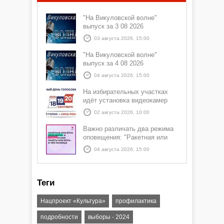
"На Викуловской волне"
выпуск за 3 08 2026
03 августа 2026, 15:00
"На Викуловской волне"
выпуск за 4 08 2026
04 августа 2026, 15:00
На избирательных участках
идёт установка видеокамер
02 августа 2026, 10:00
Важно различать два режима
оповещения: "Ракетная или
БПЛА опасность" и "Угроза
04 августа 2026, 15:00
атаки ракеты или БПЛА"
Теги
Нацпроект «Культура»
профилактика
подробности
выборы - 2024