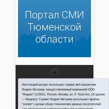
16+ © 2016–2018 - АНО "ИИЦ "Красная звезда". При
Настоящий ресурс использует сервис веб-аналитики
использовании материалов ссылка обязательна
Яндекс.Метрика, предоставляемый компанией ООО
Информационная лента выходит при финансовой
"Яндекс" (119021, Россия, Москва, ул. Л. Толстого, 16 (далее
поддержке правительства Тюменской области
— Яндекс)). Сервис Яндекс.Метрика использует файлы
Регистрационный номер СМИ ЭЛ № ФС 77-66066
"cookie" с целью сбора технических данных посетителей
от 10.06. 2016 г. выдано Федеральной службой по