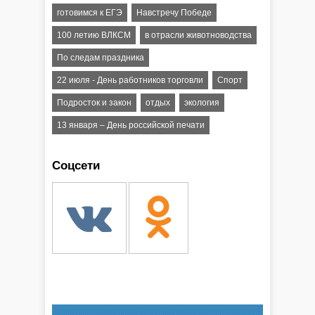
готовимся к ЕГЭ
Навстречу Победе
100 летию ВЛКСМ
в отрасли животноводства
По следам праздника
22 июля - День работников торговли
Спорт
Подросток и закон
отдых
экология
13 января – День российской печати
Соцсети