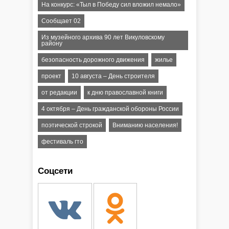
На конкурс: «Тыл в Победу сил вложил немало»
Сообщает 02
Из музейного архива 90 лет Викуловскому
району
безопасность дорожного движения
жилье
проект
10 августа – День строителя
от редакции
к дню православной книги
4 октября – День гражданской обороны России
поэтической строкой
Вниманию населения!
фестиваль гто
Соцсети