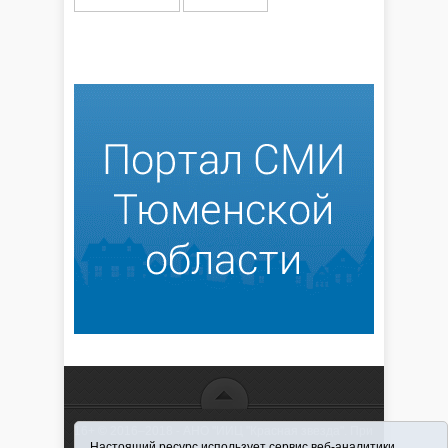
16+ © 2016–2018 - АНО "ИИЦ "Красная звезда". При
Настоящий ресурс использует сервис веб-аналитики