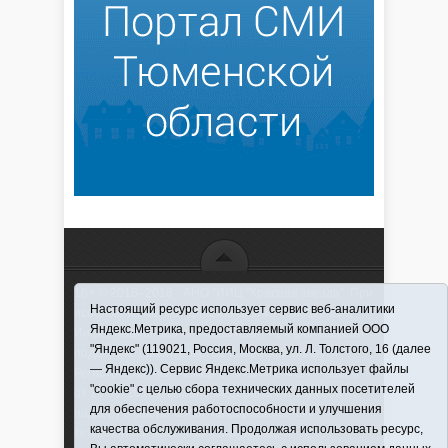
16+ © 2016–2018 - АНО "ИИЦ "Красная звезда". При
Настоящий ресурс использует сервис веб-аналитики
использовании материалов ссылка обязательна
Яндекс.Метрика, предоставляемый компанией ООО
Информационная лента выходит при финансовой
"Яндекс" (119021, Россия, Москва, ул. Л. Толстого, 16 (далее
поддержке правительства Тюменской области
— Яндекс)). Сервис Яндекс.Метрика использует файлы
Регистрационный номер СМИ ЭЛ № ФС 77-66066
"cookie" с целью сбора технических данных посетителей
от 10.06. 2016 г. выдано Федеральной службой по
для обеспечения работоспособности и улучшения
надзору в сфере связи, информационных
качества обслуживания. Продолжая использовать ресурс,
технологий и массовых коммуникаций.