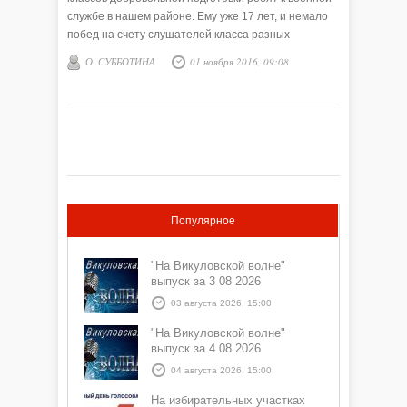
службе в нашем районе. Ему уже 17 лет, и немало
побед на счету слушателей класса разных
выпусков. А начиналось всё в конце 90-х. В то время
О. СУББОТИНА
01 ноября 2016, 09:08
в Нововяткинской школе был создан учебно-
консультативный пункт (УКП). Вот, помимо учебной
программы, и организовали класс «Ратибор», где
каждый мог показать свои физические способности
и выразить патриотические чувства.
Популярное
"На Викуловской волне"
выпуск за 3 08 2026
03 августа 2026, 15:00
"На Викуловской волне"
выпуск за 4 08 2026
04 августа 2026, 15:00
На избирательных участках