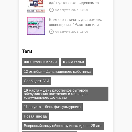
идёт установка видеокамер
02 августа 2026, 10:00
Важно различать два режима
оповещения: "Ракетная или
БПЛА опасность" и "Угроза
04 августа 2026, 15:00
атаки ракеты или БПЛА"
Теги
ЖКХ: итоги и планы
К Дню семьи
12 октября – День кадрового работника
Сообщает ГАИ
19 марта – День работников бытового
обслуживания населения и жилищно-
коммунального хозяйства
11 августа – День физкультурника
Новая звезда
Всероссийскому обществу инвалидов – 25 лет