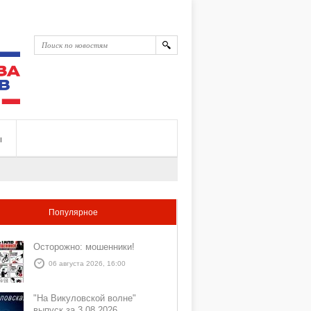
ы
Популярное
Осторожно: мошенники!
06 августа 2026, 16:00
"На Викуловской волне"
выпуск за 3 08 2026