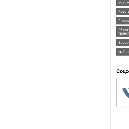
2023 –
Крест
Рынок
25 ок
транс
Всеро
выбор
Соцс