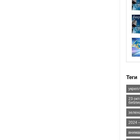
Теги
укреп
23 ок
библи
зелен
2024 
внима