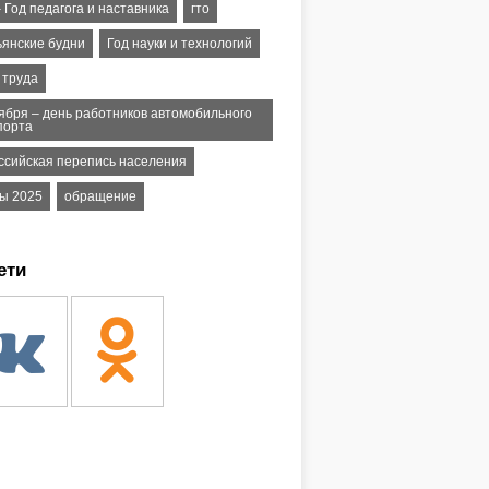
 Год педагога и наставника
гто
ьянские будни
Год науки и технологий
 труда
тября – день работников автомобильного
порта
ссийская перепись населения
ы 2025
обращение
ети