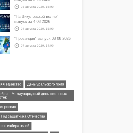
03 августа 2026, 15:00
"На Викуловской волне"
выпуск за 4 08 2026
04 августа 2026, 15:00
"Провинция" выпуск 08 08 2026
07 августа 2026, 14:00
ляя единство
День уральского поля
тября – Международный день школьных
отек
ая россия
– Год защитника Отечества
нию избирателей