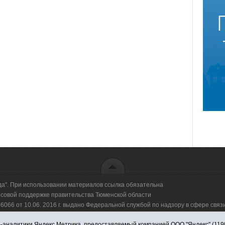
да". При использовании материалов ссылка обязательна
овой поддержке правительства Тюменской области
66 от 10.06. 2016 г. выдано Федеральной службой по надзору в сфере свя
аналитики Яндекс.Метрика, предоставляемый компанией ООО "Яндекс" (119021,