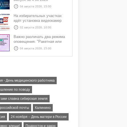
04 августа 2026, 15:00
На избирательных участках
идёт установка видеокамер
02 августа 2026, 10:00
Важно различать два режима
оповещения: "Ракетная или
БПЛА опасность" и "Угроза
04 августа 2026, 15:00
атаки ракеты или БПЛА"
ня - День медицинского работника
шление по поводу
тами славна сибирская земля
 российской почты
Калинино
сия
24 ноября – День матери в России
ожно: клещи!
Подросток и закон