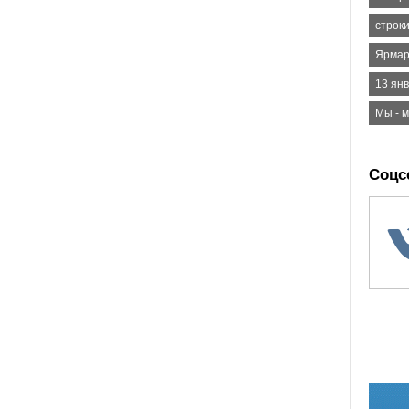
строк
Ярмар
13 янв
Мы - 
Соцс