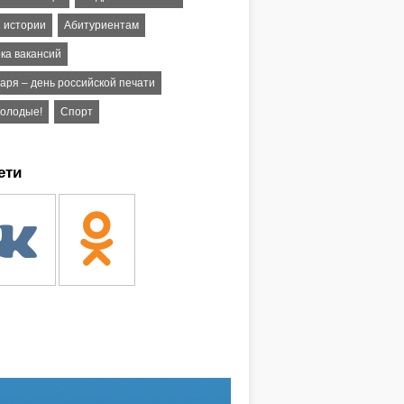
и истории
Абитуриентам
ка вакансий
аря – день российской печати
молодые!
Спорт
ети