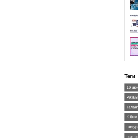
Теги
16 ию
Размы
Талан
К Дню
экскур
остор