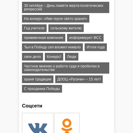
30 октября – День памяти жертв политических
репрессий
На конкурс «Имя героя свято храни!»
Год учителя
сельскому жителю
прививочная компания
информирует ФСС
Тыл в Победу сил вложил немало
Итоги года
свое дело
Конкурс!
Люди
Частное мнение о работе суда и пробелах в
законодательстве
храня традиции
ДООЦ «Русичи» -- 15 лет!
С праздника Победы
Соцсети