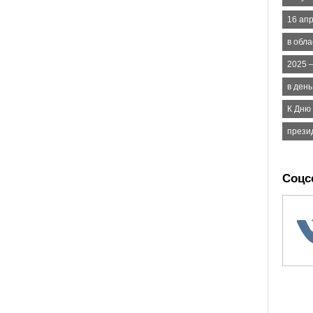
16 ап
в обл
2025 
в ден
К Дню
прези
Соцс