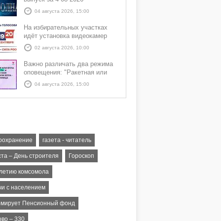
04 августа 2026, 15:00
На избирательных участках
идёт установка видеокамер
02 августа 2026, 10:00
Важно различать два режима
оповещения: "Ракетная или
БПЛА опасность" и "Угроза
04 августа 2026, 15:00
атаки ракеты или БПЛА"
оохранение
газета - читатель
ста – День строителя
Гороскоп
-летию комсомола
чи с населением
мирует Пенсионный фонд
ово – 330