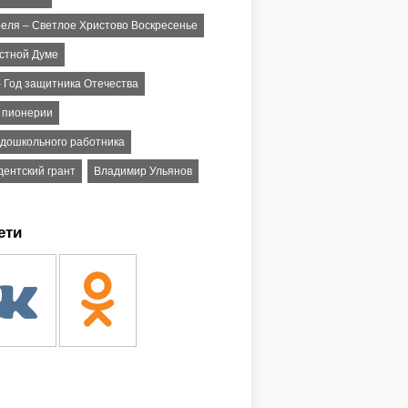
реля – Светлое Христово Воскресенье
астной Думе
– Год защитника Отечества
ь пионерии
 дошкольного работника
дентский грант
Владимир Ульянов
ети