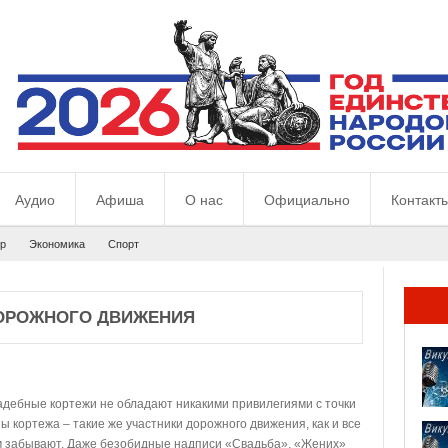
Аудио
Афиша
О нас
Официально
Контакт
р
Экономика
Спорт
ОРОЖНОГО ДВИЖЕНИЯ
вадебные кортежи не обладают никакими привилегиями с точки
кортежа – такие же участники дорожного движения, как и все
ом забывают. Даже безобидные надписи «Свадьба», «Жених»