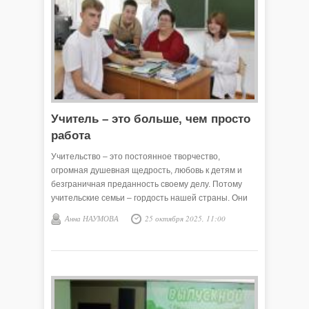
Учитель – это больше, чем просто
работа
Учительство – это постоянное творчество,
огромная душевная щедрость, любовь к детям и
безграничная преданность своему делу. Потому
учительские семьи – гордость нашей страны. Они
обогащают образовательную сферу мудрым
Анна НАУМОВА
25 октября 2025, 11:00
наставничеством и глубоким пониманием учеников.
Это не просто выбор профессии, это любовь к
школе, педагогическому труду, которая передаётся
из поколения в поколение.