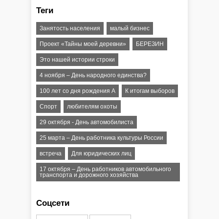
Теги
Занятость населения
малый бизнес
Проект «Тайны моей деревни»
БЕРЕЗИН
Это нашей истории строки
4 ноября – День народного единства?
100 лет со дня рождения А
К итогам выборов
Спорт
любителям охоты
29 октября - День автомобилиста
25 марта – День работника культуры России
встреча
Для юридических лиц
17 октября – День работников автомобильного
транспорта и дорожного хозяйства
Соцсети