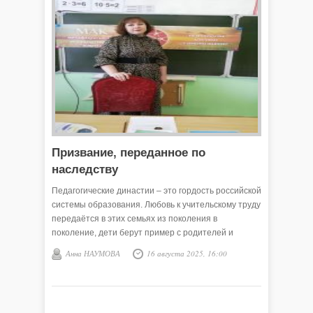
Призвание, переданное по
наследству
Педагогические династии – это гордость российской
системы образования. Любовь к учительскому труду
передаётся в этих семьях из поколения в
поколение, дети берут пример с родителей и
продолжают их профессиональный путь. У каждой
Анна НАУМОВА
16 августа 2025, 16:00
династии тысячи воспитанников, которые
благодаря своим наставникам стали прекрасными
специалистами: учёными, спортсменами,
инженерами, врачами и, конечно, учителями.