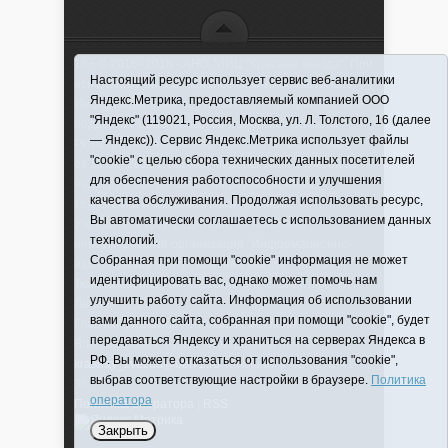
16+ © 2016–2018 - АНО "ИИЦ "Красная звезда". При
Настоящий ресурс использует сервис веб-аналитики
использовании материалов ссылка обязательна
Яндекс.Метрика, предоставляемый компанией ООО
Информационная лента выходит при финансовой
"Яндекс" (119021, Россия, Москва, ул. Л. Толстого, 16 (далее
поддержке правительства Тюменской области
— Яндекс)). Сервис Яндекс.Метрика использует файлы
Регистрационный номер СМИ ЭЛ № ФС 77-66066
"cookie" с целью сбора технических данных посетителей
от 10.06. 2016 г. выдано Федеральной службой по
для обеспечения работоспособности и улучшения
надзору в сфере связи, информационных
качества обслуживания. Продолжая использовать ресурс,
технологий и массовых коммуникаций.
Вы автоматически соглашаетесь с использованием данных
Учредитель (соучредители) Автономная
технологий.
некоммерческая организация "Информационно-
Собранная при помощи "cookie" информация не может
издательский центр "Красная звезда"" (627570,
идентифицировать вас, однако может помочь нам
Тюменская обл., Викуловский р-н, с. Викулово, ул.
улучшить работу сайта. Информация об использовании
Ленина, д. 5).
вами данного сайта, собранная при помощи "cookie", будет
Главный редактор Антюхова Светлана
передаваться Яндексу и храниться на серверах Яндекса в
Владимировна. Адрес электронной почты:
РФ. Вы можете отказаться от использования "cookie",
krasnay_zvezda@obl72.ru
Телефон: 2-42-32; 2-41-
выбрав соответствующие настройки в браузере.
Политика
36.
оператора
Политика оператора
|
RSS
Закрыть