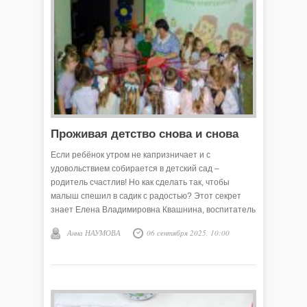
Проживая детство снова и снова
Если ребёнок утром не капризничает и с
удовольствием собирается в детский сад –
родитель счастлив! Но как сделать так, чтобы
малыш спешил в садик с радостью? Этот секрет
знает Елена Владимировна Квашнина, воспитатель
Викуловского детского сада «Колосок». Она считает:
Анна НАУМОВА
06 сентября 2025, 10:00
важно, чтобы дети испытывали в садике только
положительные эмоции, чувствовали себя
комфортно и в безопасности, ощущали заботу и
тепло, были заняты увлекательными играми,
познавательными занятиями вместе с друзьями. К
такому результату она и стремится в работе.