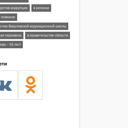
ротив коррупции
в регионе
 помнили
летию Викуловской коррекционной школы
ая перемена
в правительстве области
ва – 50 лет!
ети