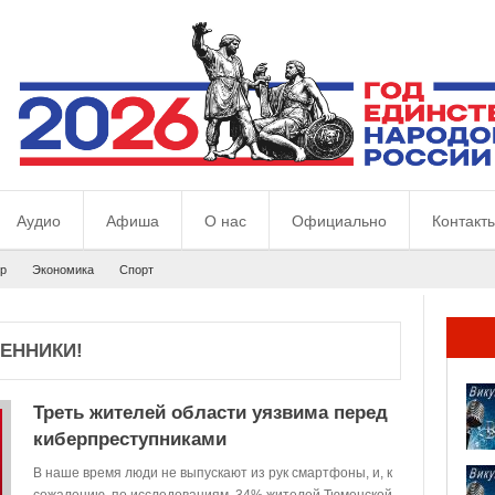
Аудио
Афиша
О нас
Официально
Контакт
р
Экономика
Спорт
ЕННИКИ!
Треть жителей области уязвима перед
киберпреступниками
В наше время люди не выпускают из рук смартфоны, и, к