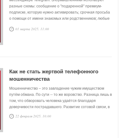
мессенджере Telegram. Злоумышленники используют
разные схемы: сообщение о "подаренной" премиум-
подписке, которую нужно активировать; срочная просьба
о помощи от имени знакомых или родственников; любые
неожиданные сообщения с просьбой перейти по ссылке.
01 марта 2025, 11:00
Переходя по таким ссылкам, вы передаёте мошенникам
доступ к своему аккаунту, включая личные переписки,
фотографии и документы.
Как не стать жертвой телефонного
мошенничества
Мошенничество – это завладение чужим имуществом
путём обмана. По сути -- то же воровство. Разница лишь в
том, что обворовать человека удаётся благодаря
доверчивости пострадавшего. Развитие сотовой связи, в
каком-то смысле, сыграло на руку мошенникам. Данный
22 февраля 2025, 10:00
способ хищения стал одним из самых массовых видов
преступных действий.