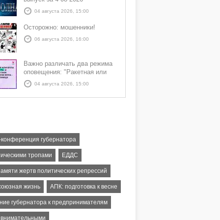
04 августа 2026, 15:00
Осторожно: мошенники!
06 августа 2026, 16:00
Важно различать два режима
оповещения: "Ракетная или
БПЛА опасность" и "Угроза
04 августа 2026, 15:00
атаки ракеты или БПЛА"
-конференция губернатора
тическими тропами
ЕДДС
памяти жертв политических репрессий
оюзная жизнь
АПК: подготовка к весне
ние губернатора к предпринимателям
 внимательными