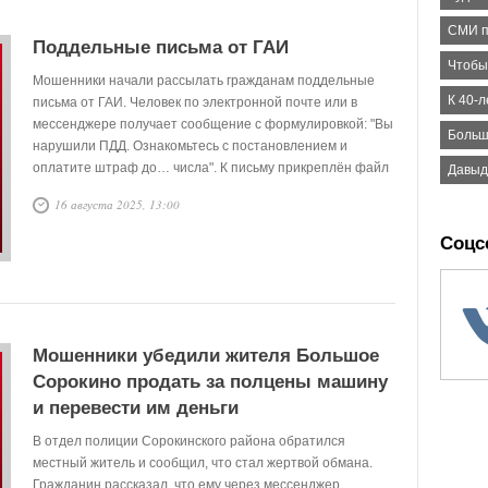
СМИ п
Поддельные письма от ГАИ
Чтобы
Мошенники начали рассылать гражданам поддельные
К 40-
письма от ГАИ. Человек по электронной почте или в
мессенджере получает сообщение с формулировкой: "Вы
Больш
нарушили ПДД. Ознакомьтесь с постановлением и
оплатите штраф до… числа". К письму прикреплён файл
Давыдо
в формате PDF, оформленный под официальное
16 августа 2025, 13:00
постановление. В документе может быть указано
реальное имя человека, номер автомобиля или иные
Соцс
персональные данные — это создаёт ощущение
подлинности.
Мошенники убедили жителя Большое
Сорокино продать за полцены машину
и перевести им деньги
В отдел полиции Сорокинского района обратился
местный житель и сообщил, что стал жертвой обмана.
Гражданин рассказал, что ему через мессенджер