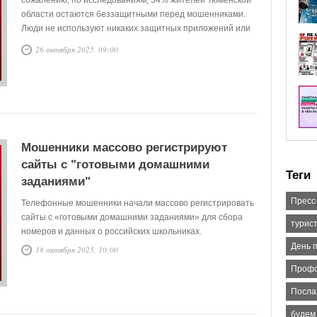
сожалению, по исследованиям, 34% жителей Тюменской
области остаются беззащитными перед мошенниками.
Люди не используют никаких защитных приложений или
сервисов, фактически оставляя свои телефоны
26 октября 2025, 09:00
открытыми для атак киберпреступников.
Мошенники массово регистрируют
сайты с "готовыми домашними
Теги
заданиями"
Пресс
Телефонные мошенники начали массово регистрировать
сайты с «готовыми домашними заданиями» для сбора
турис
номеров и данных о российских школьниках.
День 
18 октября 2025, 10:00
Профс
Посла
будем