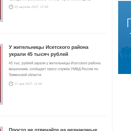
позвонила девушка, представилась сотрудницей
02 августа 2025, 12:00
Пенсионного фонда и сообщила, что работодатель
занизил его трудовой стаж, чтобы это исправить, нужно
обратиться в Пенсионный фонд. Звонившая сказала, что
запишет его в электронную очередь, а когда на телефон
заявителя пришло смс с кодом, девушка попросила его
включить демонстрацию экрана.
У жительницы Исетского района
украли 45 тысяч рублей
45 тыс. рублей украли у жительницы Исетского района
мошенники, сообщает пресс-служба УМВД России по
Тюменской области.
31 мая 2025, 14:00
Просто не отвечайте на незнакомые