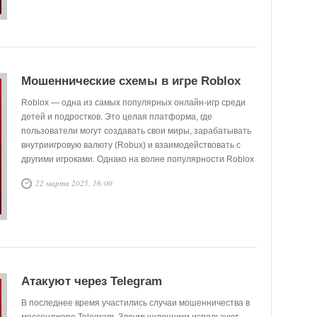
мошенникам часто удаётся вынудить жертву
самостоятельно заразить своё устройство или передать
в чужие руки конфиденциальную информацию.
Мошеннические схемы в игре Roblox
Roblox — одна из самых популярных онлайн-игр среди
детей и подростков. Это целая платформа, где
пользователи могут создавать свои миры, зарабатывать
внутриигровую валюту (Robux) и взаимодействовать с
другими игроками. Однако на волне популярности Roblox
активизировались мошенники, которые находят новые
22 марта 2025, 16:00
способы обмана.
Атакуют через Telegram
В последнее время участились случаи мошенничества в