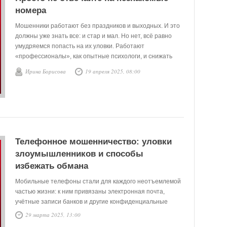
номера
Мошенники работают без праздников и выходных. И это
должны уже знать все: и стар и мал. Но нет, всё равно
умудряемся попасть на их уловки. Работают
«профессионалы», как опытные психологи, и снижать
свою активность явно не планируют, а, напротив, лишь
Ирина Борисова
19 апреля 2025, 08:00
расширяют масштабы своего бизнеса.
Телефонное мошенничество: уловки
злоумышленников и способы
избежать обмана
Мобильные телефоны стали для каждого неотъемлемой
частью жизни: к ним привязаны электронная почта,
учётные записи банков и другие конфиденциальные
данные, что делает их одной из главных мишеней
29 марта 2025, 13:00
злоумышленников. Зная только номер телефона,