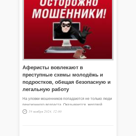
Аферисты вовлекают в
преступные схемы молодёжь и
подростков, обещая безопасную и
легальную работу
На уловки мошенников попадаются не только люди
пенсионного возраста. Оказывается, жертвой
обмана может стать каждый. Как аферисты
19 ноября 2024, 12:00
вовлекают в преступные схемы молодёжь,
рассказал начальник ОП №2 (Дислокация с.
Викулово) МО МВД России «Ишимский» Алексей
СЕРДЮКОВ: