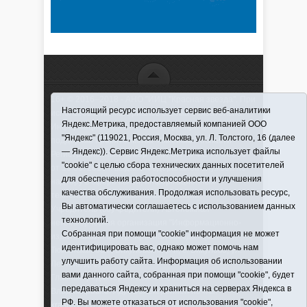
16+ © 2016–2018 - АНО "ИИЦ "Красная звезда". При
Настоящий ресурс использует сервис веб-аналитики
использовании материалов ссылка обязательна
Яндекс.Метрика, предоставляемый компанией ООО
Информационная лента выходит при финансовой
"Яндекс" (119021, Россия, Москва, ул. Л. Толстого, 16 (далее
поддержке правительства Тюменской области
— Яндекс)). Сервис Яндекс.Метрика использует файлы
Регистрационный номер СМИ ЭЛ № ФС 77-66066
"cookie" с целью сбора технических данных посетителей
от 10.06. 2016 г. выдано Федеральной службой по
для обеспечения работоспособности и улучшения
надзору в сфере связи, информационных
качества обслуживания. Продолжая использовать ресурс,
технологий и массовых коммуникаций.
Вы автоматически соглашаетесь с использованием данных
Учредитель (соучредители) Автономная
технологий.
некоммерческая организация "Информационно-
Собранная при помощи "cookie" информация не может
издательский центр "Красная звезда"" (627570,
идентифицировать вас, однако может помочь нам
Тюменская обл., Викуловский р-н, с. Викулово, ул.
улучшить работу сайта. Информация об использовании
Ленина, д. 5).
вами данного сайта, собранная при помощи "cookie", будет
Главный редактор Антюхова Светлана
передаваться Яндексу и храниться на серверах Яндекса в
Владимировна. Адрес электронной почты:
РФ. Вы можете отказаться от использования "cookie",
krasnay_zvezda@obl72.ru
Телефон: 2-42-32; 2-41-