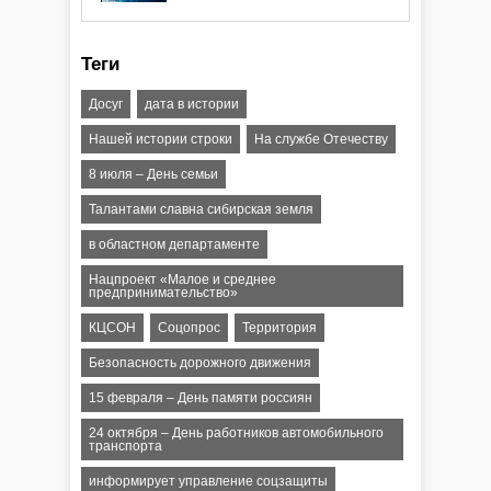
Теги
Досуг
дата в истории
Нашей истории строки
На службе Отечеству
8 июля – День семьи
Талантами славна сибирская земля
в областном департаменте
Нацпроект «Малое и среднее
предпринимательство»
КЦСОН
Соцопрос
Территория
Безопасность дорожного движения
15 февраля – День памяти россиян
24 октября – День работников автомобильного
транспорта
информирует управление соцзащиты