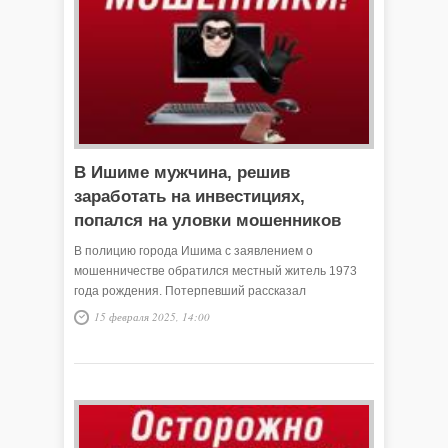
В Ишиме мужчина, решив
заработать на инвестициях,
попался на уловки мошенников
В полицию города Ишима с заявлением о
мошенничестве обратился местный житель 1973
года рождения. Потерпевший рассказал
полицейским, что, желая заработать на
15 февраля 2025, 14:00
инвестициях, перечислил неизвестным 2 700 000
рублей.