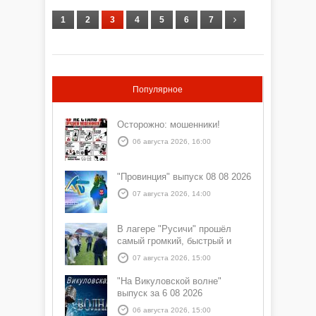
1
2
3
4
5
6
7
Популярное
Осторожно: мошенники!
06 августа 2026, 16:00
"Провинция" выпуск 08 08 2026
07 августа 2026, 14:00
В лагере "Русичи" прошёл
самый громкий, быстрый и
азартный час дня — Спортчас
07 августа 2026, 15:00
"На Викуловской волне"
выпуск за 6 08 2026
06 августа 2026, 15:00