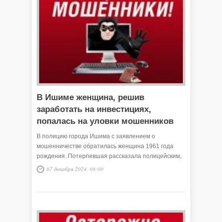
В Ишиме женщина, решив
заработать на инвестициях,
попалась на уловки мошенников
В полицию города Ишима с заявлением о
мошенничестве обратилась женщина 1961 года
рождения. Потерпевшая рассказала полицейским,
что, желая заработать на инвестициях,
07 декабря 2024, 08:00
перечислила неизвестным более двух миллионов
рублей.