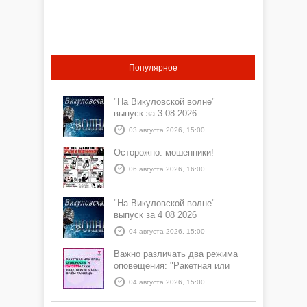
обстановка с мошенничеством сложилась за
первую половину 2026 года на территории
Викуловского округа?
Популярное
"На Викуловской волне"
выпуск за 3 08 2026
03 августа 2026, 15:00
Осторожно: мошенники!
06 августа 2026, 16:00
"На Викуловской волне"
выпуск за 4 08 2026
04 августа 2026, 15:00
Важно различать два режима
оповещения: "Ракетная или
БПЛА опасность" и "Угроза
04 августа 2026, 15:00
атаки ракеты или БПЛА"