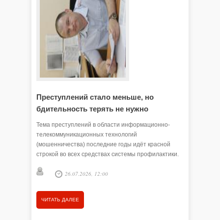
Преступлений стало меньше, но
Злоум
бдительность терять не нужно
обмана
Тема преступлений в области информационно-
Мошенник
телекоммуникационных технологий
стиль об
(мошенничества) последние годы идёт красной
- расска
строкой во всех средствах системы профилактики.
правител
Не перестаём порой удивляться, как люди
26.07.2026, 12:00
становятся обманутыми и легко расстаются со
своими сбережениями. Чаще всего ими движет
доверчивость. Сегодня наша беседа с начальником
ЧИТАТЬ ДАЛЕЕ
ЧИТАТЬ
ОП № 2 (дислокация с. Викулово) МО МВД России
«Ишимский» Алексеем СЕРДЮКОВЫМ. Какая