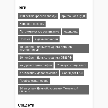
Теги
к 90 летию красной звезды
приглашает РДК!
Хорошая новость
Патриотическое воспитание
медицина
Призыв
в день пионерии
10 ноября – День сотрудника органов
внутренних дел
10 ноября – День сотрудника ОВД РФ
нацпроект демография
Советует специалист
в областном департаменте
Сообщает ГАИ
Профсоюзная жизнь
14 августа – День образования Тюменской
области
Соцсети