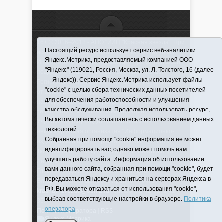
16+ © 2016–2018 - АНО "ИИЦ "Красная звезда". При
Настоящий ресурс использует сервис веб-аналитики
использовании материалов ссылка обязательна
Яндекс.Метрика, предоставляемый компанией ООО
Информационная лента выходит при финансовой
"Яндекс" (119021, Россия, Москва, ул. Л. Толстого, 16 (далее
поддержке правительства Тюменской области
— Яндекс)). Сервис Яндекс.Метрика использует файлы
Регистрационный номер СМИ ЭЛ № ФС 77-66066
"cookie" с целью сбора технических данных посетителей
от 10.06. 2016 г. выдано Федеральной службой по
для обеспечения работоспособности и улучшения
надзору в сфере связи, информационных
качества обслуживания. Продолжая использовать ресурс,
технологий и массовых коммуникаций.
Вы автоматически соглашаетесь с использованием данных
Учредитель (соучредители) Автономная
технологий.
некоммерческая организация "Информационно-
Собранная при помощи "cookie" информация не может
издательский центр "Красная звезда"" (627570,
идентифицировать вас, однако может помочь нам
Тюменская обл., Викуловский р-н, с. Викулово, ул.
улучшить работу сайта. Информация об использовании
Ленина, д. 5).
вами данного сайта, собранная при помощи "cookie", будет
Главный редактор Антюхова Светлана
передаваться Яндексу и храниться на серверах Яндекса в
Владимировна. Адрес электронной почты:
РФ. Вы можете отказаться от использования "cookie",
krasnay_zvezda@obl72.ru
Телефон: 2-42-32; 2-41-
выбрав соответствующие настройки в браузере.
Политика
36.
оператора
Политика оператора
|
RSS