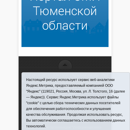
16+ © 2016–2018 - АНО "ИИЦ "Красная звезда". При
Настоящий ресурс использует сервис веб-аналитики
использовании материалов ссылка обязательна
Яндекс.Метрика, предоставляемый компанией ООО
Информационная лента выходит при финансовой
"Яндекс" (119021, Россия, Москва, ул. Л. Толстого, 16 (далее
поддержке правительства Тюменской области
— Яндекс)). Сервис Яндекс.Метрика использует файлы
Регистрационный номер СМИ ЭЛ № ФС 77-66066
"cookie" с целью сбора технических данных посетителей
от 10.06. 2016 г. выдано Федеральной службой по
для обеспечения работоспособности и улучшения
надзору в сфере связи, информационных
качества обслуживания. Продолжая использовать ресурс,
технологий и массовых коммуникаций.
Вы автоматически соглашаетесь с использованием данных
Учредитель (соучредители) Автономная
технологий.
некоммерческая организация "Информационно-