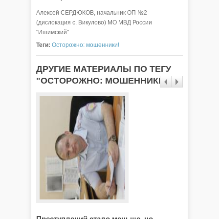
Алексей СЕРДЮКОВ, начальник ОП №2
(дислокация с. Викулово) МО МВД России
"Ишимский"
Теги:
Осторожно: мошенники!
ДРУГИЕ МАТЕРИАЛЫ ПО ТЕГУ
"ОСТОРОЖНО: МОШЕННИКИ!"
Преступлений стало меньше, но
Злоум