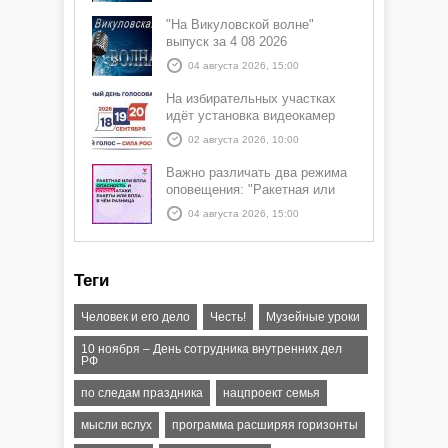
"На Викуловской волне"
выпуск за 4 08 2026
04 августа 2026, 15:00
На избирательных участках
идёт установка видеокамер
02 августа 2026, 10:00
Важно различать два режима
оповещения: "Ракетная или
БПЛА опасность" и "Угроза
04 августа 2026, 15:00
атаки ракеты или БПЛА"
Теги
Человек и его дело
Честь!
Музейные уроки
10 ноября – День сотрудника внутренних дел
РФ
по следам праздника
нацпроект семья
мысли вслух
программа расширяя горизонты