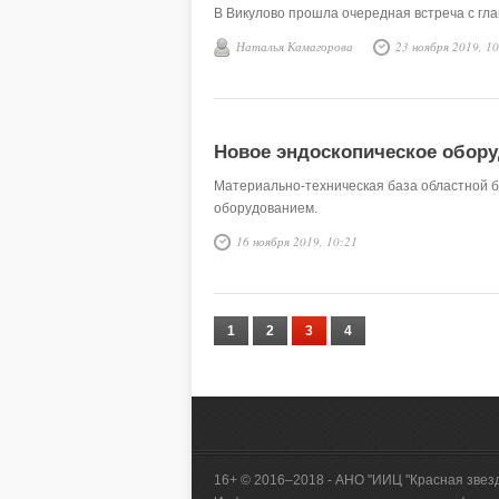
В Викулово прошла очередная встреча с гл
Наталья Камагорова
23 ноября 2019, 1
Новое эндоскопическое обор
Материально-техническая база областной 
оборудованием.
16 ноября 2019, 10:21
1
2
3
4
16+ © 2016–2018 - АНО "ИИЦ "Красная звез