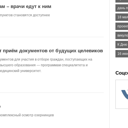
ам – врачи едут к ним
дань 
пунктов становятся доступнее
18 ма
проек
викул
К Дню
 приём документов от будущих целевиков
16 ию
ументов для участия в отборе граждан, поступающих на
высшего образования — программам специалитета и
едицинский университет.
Соцс
е
комплексный осмотр озернинцев