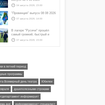
04 августа 2026, 15:00
"Провинция" выпуск 08 08 2026
07 августа 2026, 14:00
В лагере "Русичи" прошёл
самый громкий, быстрый и
азартный час дня — Спортчас
07 августа 2026, 15:00
ки в летний период
ные программы
рта Всемирный день театра
Юбилеи
февраля
душеполезными строками
отдепартамент информирует
ема дня
информирмирует специалист