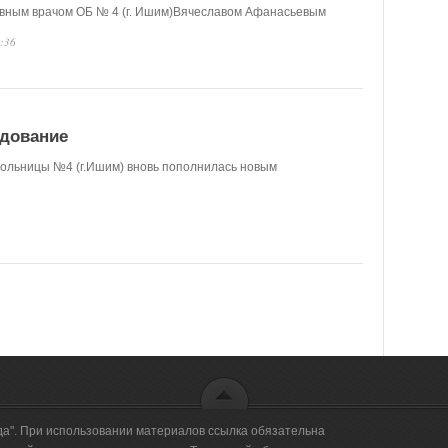
авным врачом ОБ № 4 (г. Ишим)Вячеславом Афанасьевым
0:36
удование
больницы №4 (г.Ишим) вновь пополнилась новым
да". При использовании материалов ссылка обязательна