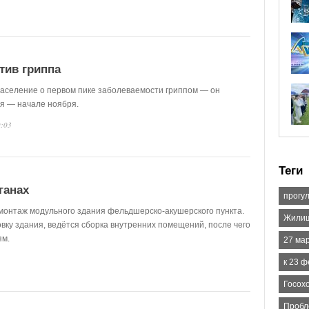
тив гриппа
население о первом пике заболеваемости гриппом — он
ря — начале ноября.
9:03
Теги
ганах
прогул
 монтаж модульного здания фельдшерско-акушерского пункта.
Жилищ
вку здания, ведётся сборка внутренних помещений, после чего
ям.
27 ма
к 23 
Госох
Пробл