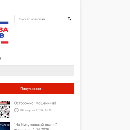
ы
Популярное
Осторожно: мошенники!
06 августа 2026, 16:00
"На Викуловской волне"
выпуск за 4 08 2026