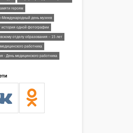
памяти героям
я-Международный день музеев
т история одной фотографии
овскому отделу образования – 15 лет
 медицинского работника
ня - День медицинского работника
ети