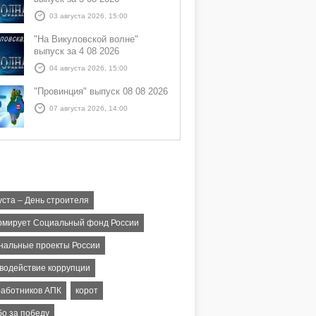
03 августа 2026, 15:00
"На Викуловской волне"
выпуск за 4 08 2026
04 августа 2026, 15:00
"Провинция" выпуск 08 08 2026
07 августа 2026, 14:00
уста – День строителя
мирует Социальный фонд России
нальные проекты России
водействие коррупции
работников АПК
корот
бо за победу