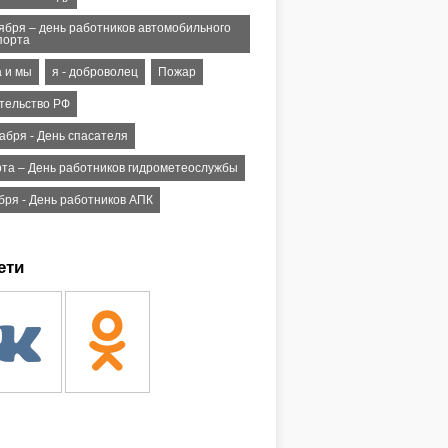
тября – день работников автомобильного
порта
а и мы
я - доброволец
Пожар
тельство РФ
абря - День спасателя
рта – День работников гидрометеослужбы
бря - День работников АПК
ети