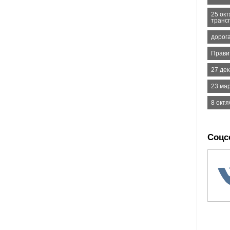
25 ок
транс
дорог
Прави
27 дек
23 ма
8 октя
Соцс