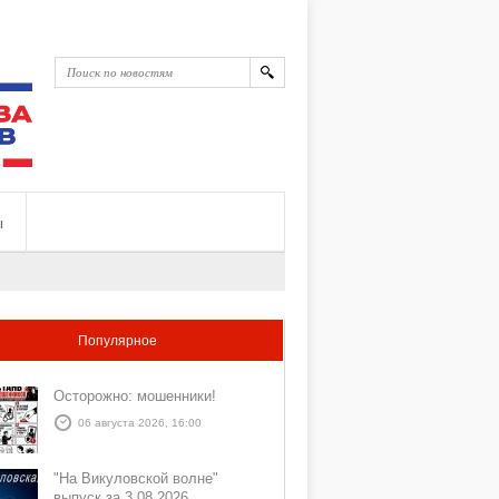
ы
Популярное
Осторожно: мошенники!
06 августа 2026, 16:00
"На Викуловской волне"
выпуск за 3 08 2026