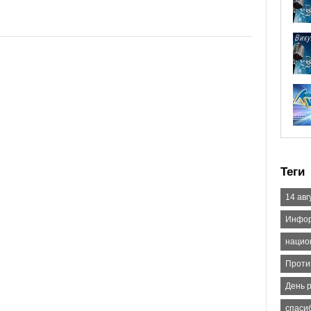
Теги
14 авг
Инфор
нацио
Проти
День 
спаси