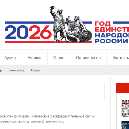
Аудио
Афиша
О нас
Официально
Контакт
р
Экономика
Спорт
еньэнерго» филиале «Тюменские распределительные сети»
 электромонтёром Николай Николаевич …