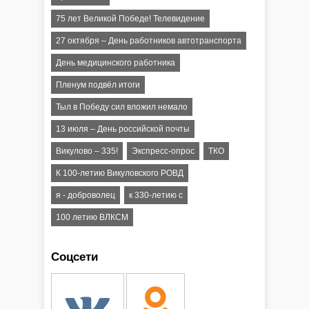
75 лет Великой Победе! Телевидение
27 октября – День работников автотранспорта
День медицинского работника
Пленум подвёл итоги
Тыл в Победу сил вложил немало
13 июля – День российской почты
Викулово – 335!
Экспресс-опрос
ТКО
К 100-летию Викуловского РОВД
я - доброволец
к 330-летию с
100 летию ВЛКСМ
Соцсети