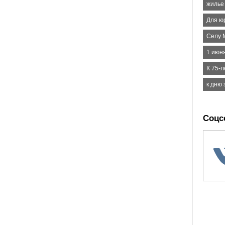
жилье
Для ю
Селу 
1 июн
К 75-
к дню
Соцс