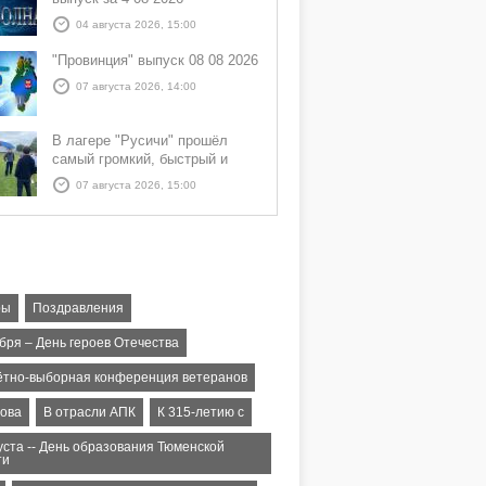
04 августа 2026, 15:00
"Провинция" выпуск 08 08 2026
07 августа 2026, 14:00
В лагере "Русичи" прошёл
самый громкий, быстрый и
азартный час дня — Спортчас
07 августа 2026, 15:00
ры
Поздравления
бря – День героев Отечества
чётно-выборная конференция ветеранов
ова
В отрасли АПК
К 315-летию с
уста -- День образования Тюменской
ти