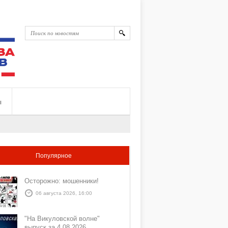
ы
Популярное
Осторожно: мошенники!
06 августа 2026, 16:00
"На Викуловской волне"
выпуск за 4 08 2026