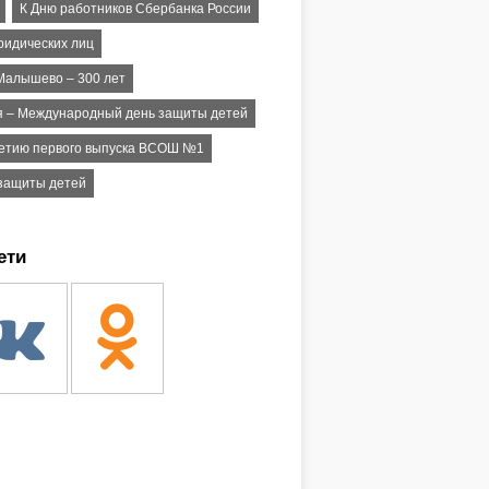
К Дню работников Сбербанка России
ридических лиц
Малышево – 300 лет
я – Международный день защиты детей
летию первого выпуска ВСОШ №1
 защиты детей
ети