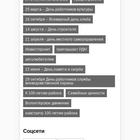
25 марта – День работников культуры
16 октября – Всемирный день хлеба
14 августа – День строителя
21 апреля - день местного самоуправления
Инвестпроект
приглашает РДК!
автолюбителям
22 июня – День памяти и скорби
29 октября День работников службы
вневедомственной охраны
К 100-летию района
Семейные ценности
Волонтёрское движение
навстречу 100-летию района
Соцсети