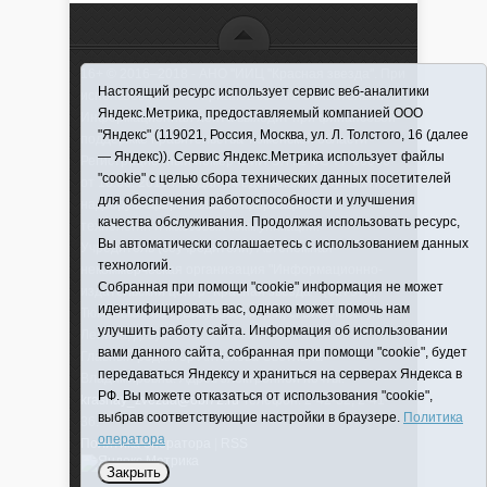
16+ © 2016–2018 - АНО "ИИЦ "Красная звезда". При
Настоящий ресурс использует сервис веб-аналитики
использовании материалов ссылка обязательна
Яндекс.Метрика, предоставляемый компанией ООО
Информационная лента выходит при финансовой
"Яндекс" (119021, Россия, Москва, ул. Л. Толстого, 16 (далее
поддержке правительства Тюменской области
— Яндекс)). Сервис Яндекс.Метрика использует файлы
Регистрационный номер СМИ ЭЛ № ФС 77-66066
"cookie" с целью сбора технических данных посетителей
от 10.06. 2016 г. выдано Федеральной службой по
для обеспечения работоспособности и улучшения
надзору в сфере связи, информационных
качества обслуживания. Продолжая использовать ресурс,
технологий и массовых коммуникаций.
Вы автоматически соглашаетесь с использованием данных
Учредитель (соучредители) Автономная
технологий.
некоммерческая организация "Информационно-
Собранная при помощи "cookie" информация не может
издательский центр "Красная звезда"" (627570,
идентифицировать вас, однако может помочь нам
Тюменская обл., Викуловский р-н, с. Викулово, ул.
улучшить работу сайта. Информация об использовании
Ленина, д. 5).
вами данного сайта, собранная при помощи "cookie", будет
Главный редактор Антюхова Светлана
передаваться Яндексу и храниться на серверах Яндекса в
Владимировна. Адрес электронной почты:
РФ. Вы можете отказаться от использования "cookie",
krasnay_zvezda@obl72.ru
Телефон: 2-42-32; 2-41-
выбрав соответствующие настройки в браузере.
Политика
36.
оператора
Политика оператора
|
RSS
Закрыть