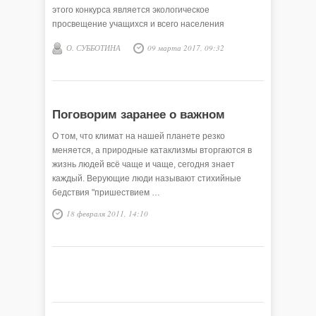
этого конкурса является экологическое
просвещение учащихся и всего населения
Викуловского района, привлечение жителей к
О. СУББОТИНА
09 марта 2017, 09:32
проблемам зимующих птиц, чтобы сохранить их
численность и поддержать видовое многообразие.
В течение определённого срока команды классов
готовят презентации о птицах, заметки в газету
«Росток», участвуют в викторине, кормят птиц,
Поговорим заранее о важном
изучают виды птиц нашего района. Всё это
О том, что климат на нашей планете резко
знакомит с миром птиц малой родины и прививает
меняется, а природные катаклизмы вторгаются в
чувство ответственности за пернатых.
жизнь людей всё чаще и чаще, сегодня знает
каждый. Верующие люди называют стихийные
бедствия "пришествием …
18 февраля 2011, 14:10