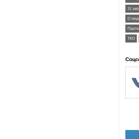
31 авг
О люд
Парти
ТКО
Соцс