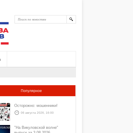
ы
Популярное
Осторожно: мошенники!
06 августа 2026, 16:00
"На Викуловской волне"
выпуск за 3 08 2026