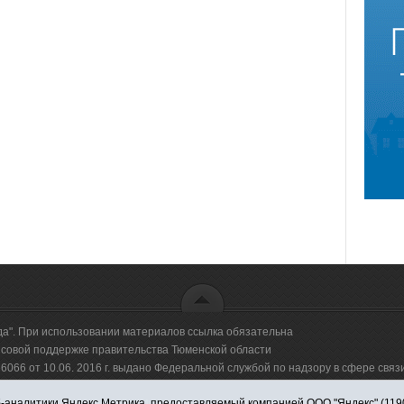
да". При использовании материалов ссылка обязательна
овой поддержке правительства Тюменской области
66 от 10.06. 2016 г. выдано Федеральной службой по надзору в сфере свя
аналитики Яндекс.Метрика, предоставляемый компанией ООО "Яндекс" (119021,