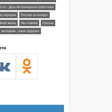
уста – День ветеринарного работника
ях хороших
Рассказ на конкурс
йная жизнь
Мы помним
Призыв
молодежь - наше будущее
ети