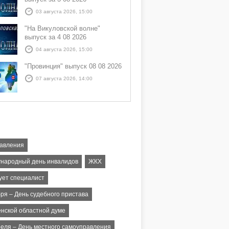
03 августа 2026, 15:00
"На Викуловской волне"
выпуск за 4 08 2026
04 августа 2026, 15:00
"Провинция" выпуск 08 08 2026
07 августа 2026, 14:00
авления
народный день инвалидов
ЖКХ
ует специалист
бря – День судебного пристава
енской областной думе
реля – День местного самоуправления