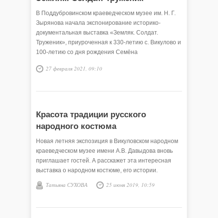
В Поддубровинском краеведческом музее им. Н. Г.
Зырянова начала экспонирование историко-
документальная выставка «Земляк. Солдат.
Труженик», приуроченная к 330-летию с. Викулово и
100-летию со дня рождения Семёна
Александровича Плесовских — участника Великой
27 февраля 2021, 09:10
Отечественной войны и председателя колхоза
имени Ленина (1950 — 1958 гг.), так в советское
время называлось Поддубровинское сельское
поселение.
Красота традиции русского
народного костюма
Новая летняя экспозиция в Викуловском народном
краеведческом музее имени А.В. Давыдова вновь
приглашает гостей. А расскажет эта интересная
выставка о народном костюме, его истории.
Татьяна СУХОВА
25 июня 2019, 10:59