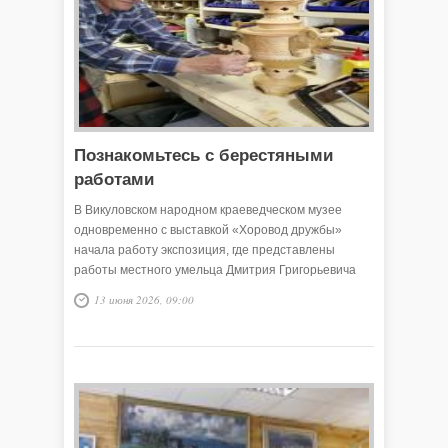
Познакомьтесь с берестяными
работами
В Викуловском народном краеведческом музее
одновременно с выставкой «Хоровод дружбы»
начала работу экспозиция, где представлены
работы местного умельца Дмитрия Григорьевича
Гилева. Ещё в 2016 году мастер подарил музею
13 июня 2026, 09:00
целую коллекцию изделий из бересты и уникальные
каповые шкатулки.