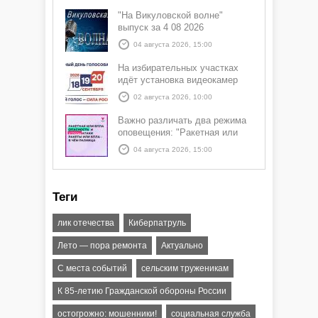
"На Викуловской волне"
выпуск за 4 08 2026
04 августа 2026, 15:00
На избирательных участках
идёт установка видеокамер
02 августа 2026, 10:00
Важно различать два режима
оповещения: "Ракетная или
БПЛА опасность" и "Угроза
04 августа 2026, 15:00
атаки ракеты или БПЛА"
Теги
лик отечества
Киберпатруль
Лето — пора ремонта
Актуально
С места событий
сельским труженикам
К 85-летию Гражданской обороны России
остогрожно: мошенники!
социальная служба