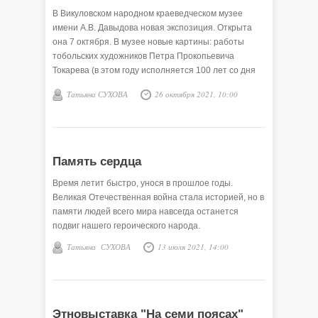
В Викуловском народном краеведческом музее
имени А.В. Давыдова новая экспозиция. Открыта
она 7 октября. В музее новые картины: работы
тобольских художников Петра Прокопьевича
Токарева (в этом году исполняется 100 лет со дня
его рождения) и Пантелеймона Петровича
Татьяна СУХОВА
26 октября 2021, 10:00
Чукомина (1874-1938 г.р.).
Память сердца
Время летит быстро, унося в прошлое годы.
Великая Отечественная война стала историей, но в
памяти людей всего мира навсегда останется
подвиг нашего героического народа.
Татьяна СУХОВА
13 июля 2021, 14:00
Этновыставка "На семи поясах"