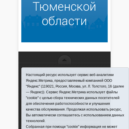
16+ © 2016–2018 - АНО "ИИЦ "Красная звезда". При
Настоящий ресурс использует сервис веб-аналитики
использовании материалов ссылка обязательна
Яндекс.Метрика, предоставляемый компанией ООО
Информационная лента выходит при финансовой
"Яндекс" (119021, Россия, Москва, ул. Л. Толстого, 16 (далее
поддержке правительства Тюменской области
— Яндекс)). Сервис Яндекс.Метрика использует файлы
Регистрационный номер СМИ ЭЛ № ФС 77-66066
"cookie" с целью сбора технических данных посетителей
от 10.06. 2016 г. выдано Федеральной службой по
для обеспечения работоспособности и улучшения
надзору в сфере связи, информационных
качества обслуживания. Продолжая использовать ресурс,
технологий и массовых коммуникаций.
Вы автоматически соглашаетесь с использованием данных
Учредитель (соучредители) Автономная
технологий.
некоммерческая организация "Информационно-
Собранная при помощи "cookie" информация не может
издательский центр "Красная звезда"" (627570,