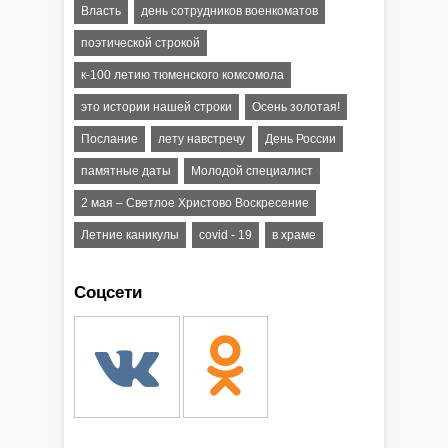
Власть
день сотрудников военкоматов
поэтической строкой
к-100 летию тюменского комсомола
это истории нашей строки
Осень золотая!
Послание
лету навстречу
День России
памятные даты
Молодой специалист
2 мая – Светлое Христово Воскресение
Летние каникулы
covid - 19
в храме
Соцсети