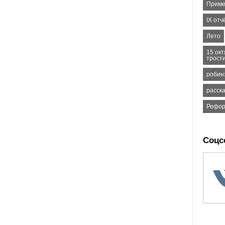
Приме
IX от
Лето
15 ок
трост
робин
расск
Рефо
Соцс