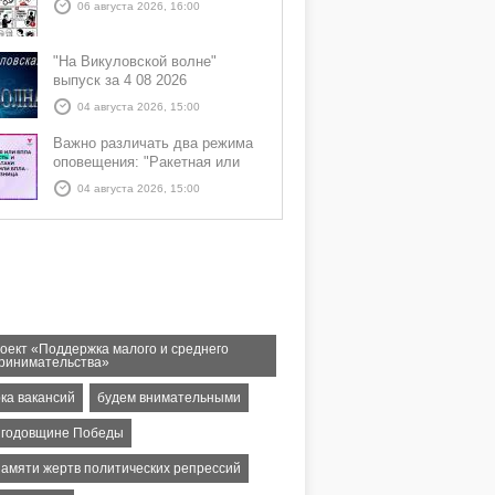
06 августа 2026, 16:00
"На Викуловской волне"
выпуск за 4 08 2026
04 августа 2026, 15:00
Важно различать два режима
оповещения: "Ракетная или
БПЛА опасность" и "Угроза
04 августа 2026, 15:00
атаки ракеты или БПЛА"
оект «Поддержка малого и среднего
ринимательства»
ка вакансий
будем внимательными
й годовщине Победы
памяти жертв политических репрессий