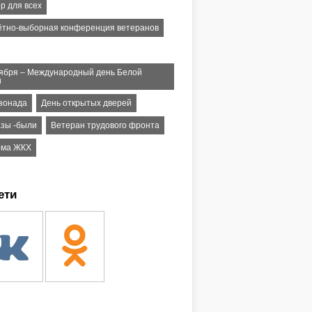
р для всех
чётно-выборная конференция ветеранов
тября – Международный день Белой
и
зонада
День открытых дверей
азы -были
Ветеран трудового фронта
рма ЖКХ
ети