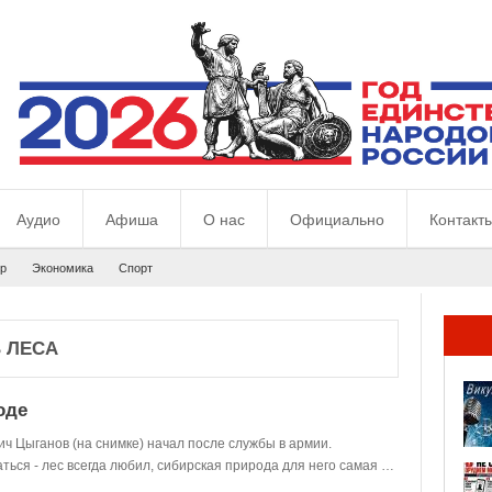
Аудио
Афиша
О нас
Официально
Контакт
р
Экономика
Спорт
 ЛЕСА
оде
ч Цыганов (на снимке) начал после службы в армии.
ться - лес всегда любил, сибирская природа для него самая …