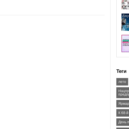
Теги
лето
Нацпр
предп
Ярмар
К 68-
День 