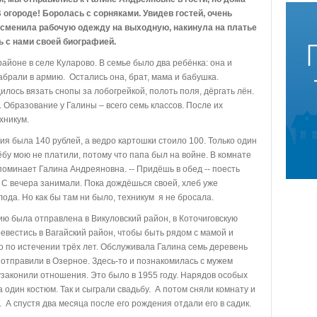
В огороде! Боролась с сорняками. Увидев гостей, очень
 сменила рабочую одежду на выходную, накинула на платье
 с нами своей биографией.
айоне в селе Куларово. В семье было два ребёнка: она и
забрали в армию. Остались она, брат, мама и бабушка.
илось вязать снопы за лобогрейкой, полоть поля, дёргать лён.
. Образование у Галины – всего семь классов. После их
хникум.
я была 140 рублей, а ведро картошки стоило 100. Только один
ёбу мою не платили, потому что папа был на войне. В комнате
споминает Галина Андреяновна. -- Придёшь в обед -- поесть
. С вечера занимали. Пока дождёшься своей, хлеб уже
лода. Но как бы там ни было, техникум я не бросала.
 была отправлена в Викуловский район, в Коточиговскую
ревестись в Вагайский район, чтобы быть рядом с мамой и
о по истечении трёх лет. Обслуживала Галина семь деревень
 отправили в Озерное. Здесь-то и познакомилась с мужем
узаконили отношения. Это было в 1955 году. Нарядов особых
а один костюм. Так и сыграли свадьбу. А потом сняли комнату и
. А спустя два месяца после его рождения отдали его в садик.