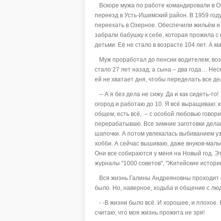
Вскоре мужа по работе командировали в Ом
переезд в Усть-Ишимский район. В 1959 год
переехать в Озерное. Обеспечили жильём и
забрали бабушку к себе, которая прожила с 
детьми. Её не стало в возрасте 104 лет. А 
Муж проработал до пенсии водителем, вози
стало 27 лет назад, а сына – два года… Нес
ей не хватает дня, чтобы переделать все дел
-- А я без дела не сижу. Да и как сидеть-то
огород и работаю до 10. Я всё выращиваю: к
общем, есть всё, – с особой любовью гово
перерабатываю. Все зимние заготовки делаю
шапочки. А потом увлекалась выбиванием у
хобби. А сейчас вышиваю, даже внуков-маль
Они все собираются у меня на Новый год. Э
журналы "1000 советов", "Житейские истории
Вся жизнь Галины Андреяновны проходит в
было. Но, наверное, ходьба и общение с лю
- -В жизни было всё. И хорошее, и плохое.
считаю, что моя жизнь прожита не зря!