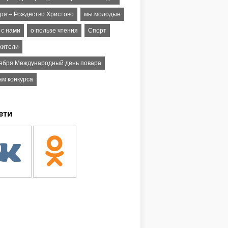
аря – Рождество Христово
мы молодые
 с нами
о пользе чтения
Спорт
жители
тября Международный день повара
ам конкурса
ети