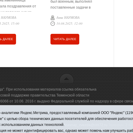
ень именинница
попробовал
был военным, выполнял
ала поздравления от
профессиях
поставленные задачи в
икуловского округа
отдала бух
различных городах Советского
а НАУМОВА
Анна НАУМОВА
Елена Б
 Лотова, председателя
лет прораб
Союза и за его пределами.
1.2025, 15:00
10.08.2025, 12:00
01.06.20
ого совета ветеранов
Викуловско
Последние тридцать два года
я Громоздова, начальника
(коррекцио
проживает в Викулово. «Самый
 управления соцзащиты
большой период моей жизни
Ь ДАЛЕЕ
ЧИТАТЬ ДАЛЕЕ
ЧИТАТЬ Д
ния Ольги Тропиной,
прожит здесь», - говорит он.
авителя женского
ия «Единой России»
 Обмёткиной. Гости
ли труженице
вительное письмо от
ента РФ Владимира
 цветы и подарок.
да". При использовании материалов ссылка обязательна
овой поддержке правительства Тюменской области
66 от 10.06. 2016 г. выдано Федеральной службой по надзору в сфере свя
аналитики Яндекс.Метрика, предоставляемый компанией ООО "Яндекс" (119021,
оммерческая организация "Информационно-издательский центр "Красная звезд
ie" с целью сбора технических данных посетителей для обеспечения работо
с использованием данных технологий.
имировна. Адрес электронной почты:
krasnay_zvezda@obl72.ru
Телефон: 2-42-
ция не может идентифицировать вас, однако может помочь нам улучшить раб