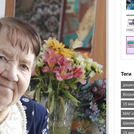
Теги
дошко
Всеро
15 мая
МАУ «
Шахм
15 дек