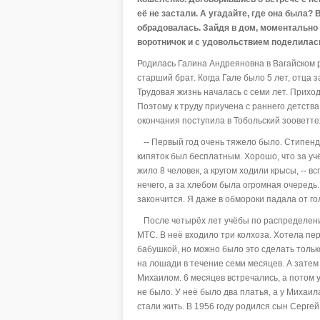
её не застали. А угадайте, где она была? 
обрадовалась. Зайдя в дом, моментально
воротничок и с удовольствием поделилась
Родилась Галина Андреяновна в Вагайском р
старший брат. Когда Гале было 5 лет, отца 
Трудовая жизнь началась с семи лет. Приход
Поэтому к труду приучена с раннего детства
окончания поступила в Тобольский зооветте
-- Первый год очень тяжело было. Стипенди
кипяток был бесплатным. Хорошо, что за уч
жило 8 человек, а кругом ходили крысы, -- в
нечего, а за хлебом была огромная очередь
закончится. Я даже в обмороки падала от го
После четырёх лет учёбы по распределению
МТС. В неё входило три колхоза. Хотела пе
бабушкой, но можно было это сделать тольк
на лошади в течение семи месяцев. А затем
Михаилом. 6 месяцев встречались, а потом 
не было. У неё было два платья, а у Михаил
стали жить. В 1956 году родился сын Сергей