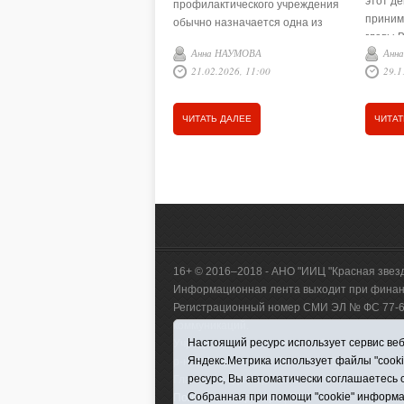
этот д
профилактического учреждения
приним
обычно назначается одна из
главы В
наиболее способных, опытных и
Анна НАУМОВА
Анн
Андрея
хорошо подготовленных
21.02.2026, 11:00
29.1
районн
медицинских сестёр,
Никола
обладающая при этом
отдела
организаторскими
ЧИТАТЬ ДАЛЕЕ
ЧИТАТ
населе
способностями. Главную
предст
медицинскую сестру больницы
движен
фактически можно назвать её
Галины
хозяйкой. От неё зависит многое,
переда
в особенности чистота, уют и
поздра
порядок во всех помещениях
презид
отделения, качество ухода за
Путина,
больными.
16+ © 2016–2018 - АНО "ИИЦ "Красная звез
Информационная лента выходит при финанс
Регистрационный номер СМИ ЭЛ № ФС 77-660
коммуникаций.
Настоящий ресурс использует сервис веб-
Учредитель (соучредители) Автономная нек
Яндекс.Метрика использует файлы "cook
р-н, с. Викулово, ул. Ленина, д. 5).
ресурс, Вы автоматически соглашаетесь 
Главный редактор Антюхова Светлана Влад
Собранная при помощи "cookie" информа
Политика оператора
|
RSS