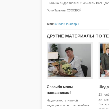
Галина Андреяновна! С юбилеем Вас! Здоро
Фото Татьяны СУХОВОЙ
Теги:
юбилеи-юбиляры
ДРУГИЕ МАТЕРИАЛЫ ПО Т
Спасибо моим
Щедр
наставникам!
23 ноя
житель
На должность главной
Екатер
медицинской сестры лечебно-