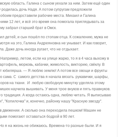
скую область. Галина с сыном уехали за ним. Затем ещё один
у родилась дочь Надя. А потом супругам предложили
 обоим предоставили рабочие места. Михаил и Галина
ними 12 лет, и всё это время она помогала приглядывать за
маму забрал старший брат в Омск.
л детей, и сын пошёл по стопам отца. К сожалению, мужа не
мотря на это, Галина Андреяновна не унывает. И как говорит,
а. Даже дочь иногда ругает, что не отдыхает.
! Например, летом, если на улице жарко, то я в 4 часа выхожу в
артофель, морковь, кабачки, жимолость, викторию, свёклу. В
рит юбилярша. — Я люблю землю! А потом все овощи и фрукты
 сама. С самого детства я начала вязать рукавички, шарфы,
зоров на ткани. И любую свободную минутку уделяла этому
чишек научила вышивать. У меня трое внуков и пять правнуков.
то традиция. А когда остаюсь одна, люблю читать. Я выписываю
", "Копилочка" и, конечно, районку нашу "Красную звезду".
 движении. А сколько она переходила пешком! Машин не
дьми помогают оставаться бодрой в 90 лет.
 Но я на жизнь не обижаюсь. Времена-то разные были. И я