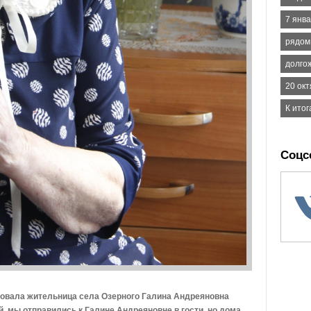
7 янв
рядом
долго
20 ок
К итог
Соцс
новала жительница села Озерного Галина Андреяновна
й, мы отправились к Галине Андреяновне в гости, но дома