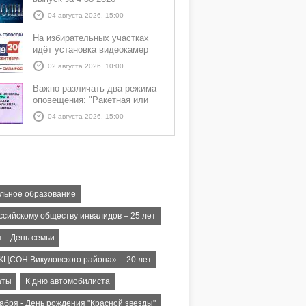
04 августа 2026, 15:00
На избирательных участках
идёт установка видеокамер
02 августа 2026, 10:00
Важно различать два режима
оповещения: "Ракетная или
БПЛА опасность" и "Угроза
04 августа 2026, 15:00
атаки ракеты или БПЛА"
льное образование
ссийскому обществу инвалидов – 25 лет
 – День семьи
КЦСОН Викуловского района» -- 20 лет
аты
К дню автомобилиста
абря - День рождения "Красной звезды"