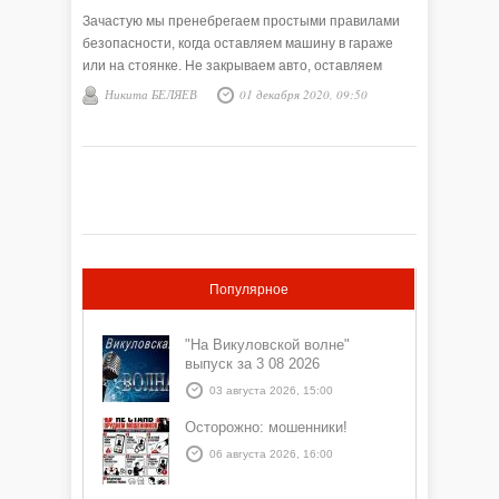
Зачастую мы пренебрегаем простыми правилами
безопасности, когда оставляем машину в гараже
или на стоянке. Не закрываем авто, оставляем
ключи в замке зажигания, если отходим не надолго.
Никита БЕЛЯЕВ
01 декабря 2020, 09:50
Популярное
"На Викуловской волне"
выпуск за 3 08 2026
03 августа 2026, 15:00
Осторожно: мошенники!
06 августа 2026, 16:00