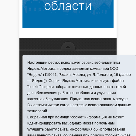
16+ © 2016–2018 - АНО "ИИЦ "Красная звезда". При
Настоящий ресурс использует сервис веб-аналитики
использовании материалов ссылка обязательна
Яндекс.Метрика, предоставляемый компанией ООО
Информационная лента выходит при финансовой
"Яндекс" (119021, Россия, Москва, ул. Л. Толстого, 16 (далее
поддержке правительства Тюменской области
— Яндекс)). Сервис Яндекс.Метрика использует файлы
Регистрационный номер СМИ ЭЛ № ФС 77-66066
"cookie" с целью сбора технических данных посетителей
от 10.06. 2016 г. выдано Федеральной службой по
для обеспечения работоспособности и улучшения
надзору в сфере связи, информационных
качества обслуживания. Продолжая использовать ресурс,
технологий и массовых коммуникаций.
Вы автоматически соглашаетесь с использованием данных
Учредитель (соучредители) Автономная
технологий.
некоммерческая организация "Информационно-
Собранная при помощи "cookie" информация не может
издательский центр "Красная звезда"" (627570,
идентифицировать вас, однако может помочь нам
Тюменская обл., Викуловский р-н, с. Викулово, ул.
улучшить работу сайта. Информация об использовании
Ленина, д. 5).
вами данного сайта, собранная при помощи "cookie", будет