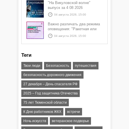
"На Викуловской волне"
выпуск за 4 08 2026
04 августа 2026, 15:00
Важно различать два режима
оповещения: "Ракетная или
БПЛА опасность" и "Угроза
04 августа 2026, 15:00
атаки ракеты или БПЛА"
Теги
Твои люди
Безопасность
путешествия
безопасность дорожного движения
27 декабря – День спасателя РФ
2025 – Год защитника Отечества
75 лет Тюменской области
К Дню работников ЖКХ
встречи
Ночь искусств
ветеранское подворье