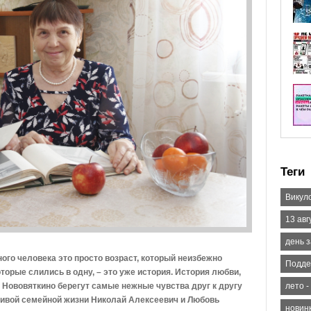
Теги
Викул
13 ав
день 
ного человека это просто возраст, который неизбежно
Подде
оторые слились в одну, – это уже история. История любви,
 Нововяткино берегут самые нежные чувства друг к другу
лето -
ливой семейной жизни Николай Алексеевич и Любовь
новин