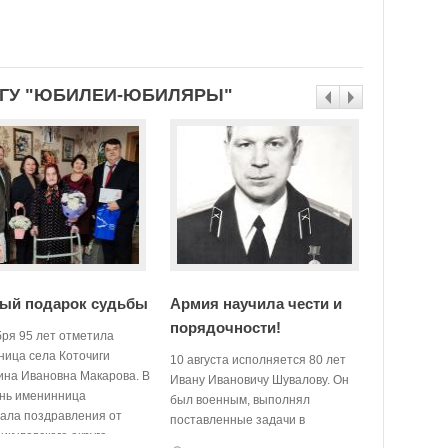
ЕГУ "ЮБИЛЕИ-ЮБИЛЯРЫ"
ый подарок судьбы
Армия научила чести и
Старатьс
порядочности!
бря 95 лет отметила
19 мая сво
ница села Коточиги
рождения 
10 августа исполняется 80 лет
ина Ивановна Макарова. В
Николаевн
Ивану Ивановичу Шувалову. Он
ень именинница
попробовал
был военным, выполнял
ала поздравления от
профессиях
поставленные задачи в
икуловского округа
отдала бух
различных городах Советского