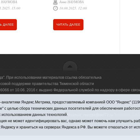
а НАУМОВА
Анна НАУМОВА
Елена Б
 Лотова, председателя
лет прораб
Союза и за его пределами.
1.2025, 15:00
10.08.2025, 12:00
01.06.20
ого совета ветеранов
Викуловско
Последние тридцать два года
я Громоздова, начальника
(коррекцио
проживает в Викулово. «Самый
 управления соцзащиты
большой период моей жизни
Ь ДАЛЕЕ
ЧИТАТЬ ДАЛЕЕ
ЧИТАТЬ Д
ния Ольги Тропиной,
прожит здесь», - говорит он.
авителя женского
ия «Единой России»
 Обмёткиной. Гости
ли труженице
вительное письмо от
ента РФ Владимира
 цветы и подарок.
да". При использовании материалов ссылка обязательна
овой поддержке правительства Тюменской области
66 от 10.06. 2016 г. выдано Федеральной службой по надзору в сфере свя
аналитики Яндекс.Метрика, предоставляемый компанией ООО "Яндекс" (119021,
оммерческая организация "Информационно-издательский центр "Красная звезд
ie" с целью сбора технических данных посетителей для обеспечения работо
с использованием данных технологий.
имировна. Адрес электронной почты:
krasnay_zvezda@obl72.ru
Телефон: 2-42-
ция не может идентифицировать вас, однако может помочь нам улучшить раб
 Яндексу и храниться на серверах Яндекса в РФ. Вы можете отказаться от ис