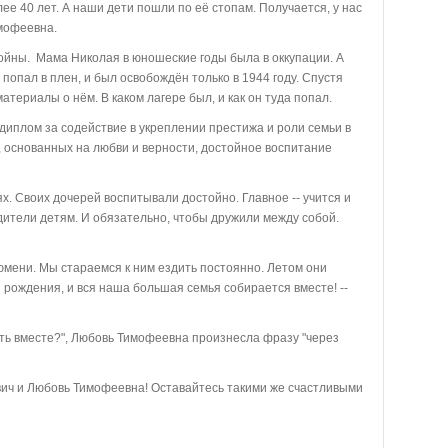
е 40 лет. А наши дети пошли по её стопам. Получается, у нас
имофеевна.
войны. Мама Николая в юношеские годы была в оккупации. А
попал в плен, и был освобождён только в 1944 году. Спустя
материалы о нём. В каком лагере был, и как он туда попал.
иплом за содействие в укреплении престижа и роли семьи в
 основанных на любви и верности, достойное воспитание
. Своих дочерей воспитывали достойно. Главное -- учится и
дители детям. И обязательно, чтобы дружили между собой.
юмени. Мы стараемся к ним ездить постоянно. Летом они
ни рождения, и вся наша большая семья собирается вместе! --
ть вместе?", Любовь Тимофеевна произнесла фразу "через
ич и Любовь Тимофеевна! Оставайтесь такими же счастливыми