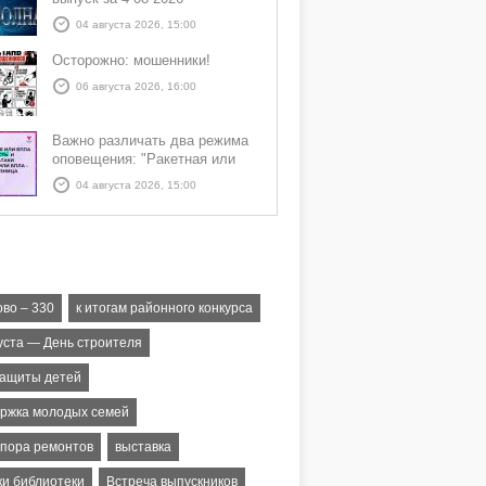
04 августа 2026, 15:00
Осторожно: мошенники!
06 августа 2026, 16:00
Важно различать два режима
оповещения: "Ракетная или
БПЛА опасность" и "Угроза
04 августа 2026, 15:00
атаки ракеты или БПЛА"
ово – 330
к итогам районного конкурса
густа — День строителя
защиты детей
ржка молодых семей
 пора ремонтов
выставка
ки библиотеки
Встреча выпускников