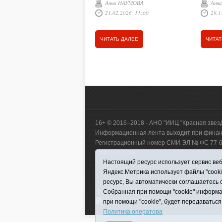
Анна НАУМОВА
Анн
Андрея
хорошо подготовленных
21.02.2026, 11:00
29.1
районн
медицинских сестёр,
Никола
обладающая при этом
отдела
организаторскими
ЧИТАТЬ ДАЛЕЕ
ЧИТАТ
населе
способностями. Главную
предст
медицинскую сестру больницы
движен
фактически можно назвать её
Галины
хозяйкой. От неё зависит многое,
переда
в особенности чистота, уют и
поздра
порядок во всех помещениях
презид
отделения, качество ухода за
Путина,
больными.
16+ © 2016–2018 - АНО "ИИЦ "Красная звез
Информационная лента выходит при финанс
Регистрационный номер СМИ ЭЛ № ФС 77-660
коммуникаций.
Настоящий ресурс использует сервис веб-
Учредитель (соучредители) Автономная нек
Яндекс.Метрика использует файлы "cook
р-н, с. Викулово, ул. Ленина, д. 5).
ресурс, Вы автоматически соглашаетесь 
Главный редактор Антюхова Светлана Влад
Собранная при помощи "cookie" информа
Политика оператора
|
RSS
при помощи "cookie", будет передаваться
Политика оператора