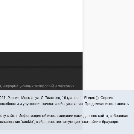
ЫКОВА
Анна НАУМОВА
отала бухгалтером в
неизменно на своём посту. По-
25, 09:00
01.06.2025, 08:30
й специальной
прежнему трудится учителем
нной) школе.
физкультуры в Викуловской
специальной (коррекционной)
АЛЕЕ
ЧИТАТЬ ДАЛЕЕ
школе. Для деток, обучающихся в
ней, это особо важный предмет.
Он способствует всестороннему
физическому развитию и
укреплению здоровья, а также
является средством
социализации.
зи, информационных технологий и массовых
 Россия, Москва, ул. Л. Толстого, 16 (далее — Яндекс)). Сервис
а"" (627570, Тюменская обл., Викуловский
способности и улучшения качества обслуживания. Продолжая использовать
32; 2-41-36.
оту сайта. Информация об использовании вами данного сайта, собранная
пользования "cookie", выбрав соответствующие настройки в браузере.