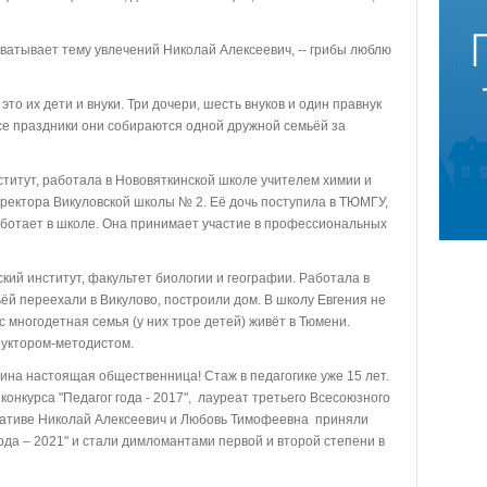
дхватывает тему увлечений Николай Алексеевич, -- грибы люблю
о их дети и внуки. Три дочери, шесть внуков и один правнук
все праздники они собираются одной дружной семьёй за
итут, работала в Нововяткинской школе учителем химии и
ректора Викуловской школы № 2. Её дочь поступила в ТЮМГУ,
работает в школе. Она принимает участие в профессиональных
ий институт, факультет биологии и географии. Работала в
ьёй переехали в Викулово, построили дом. В школу Евгения не
 многодетная семья (у них трое детей) живёт в Тюмени.
руктором-методистом.
ина настоящая общественница! Стаж в педагогике уже 15 лет.
конкурса "Педагог года - 2017", лауреат третьего Всесоюзного
циативе Николай Алексеевич и Любовь Тимофеевна приняли
года – 2021" и стали димломантами первой и второй степени в