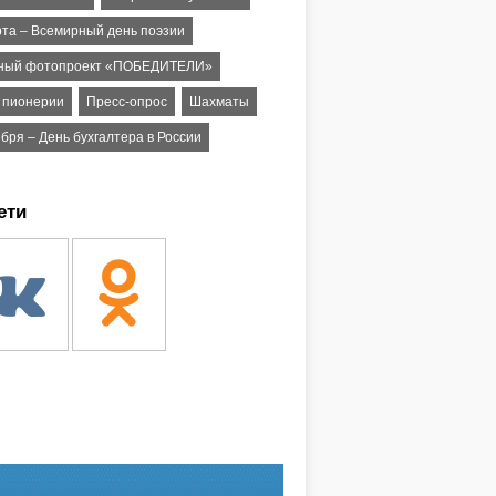
рта – Всемирный день поэзии
ный фотопроект «ПОБЕДИТЕЛИ»
ь пионерии
Пресс-опрос
Шахматы
бря – День бухгалтера в России
ети