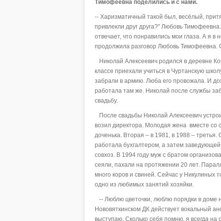
Тимофеевна поделились и с нами.
-- Харизматичный такой был, весёлый, притяг
привлекли друг друга?" Любовь Тимофеевна. 
отвечает, что понравились мои глаза. А я в 
продолжила разговор Любовь Тимофеевна. С
Николай Алексеевич родился в деревне Ком
классе приехали учиться в Чуртанскую школу
забрали в армию. Люба его провожала. И д
работала там же. Николай после службы заб
свадьбу.
После свадьбы Николай Алексеевич устроил
возил директора. Молодая жена вместе со 
доченька. Вторая – в 1981, в 1988 – третья
работала бухгалтером, а затем заведующей 
совхоз. В 1994 году муж с братом организов
сеяли, пахали на протяжении 20 лет. Парал
много коров и свиней. Сейчас у Никулиных то
одно из любимых занятий хозяйки.
-- Люблю цветочки, люблю порядки в доме 
Нововяткинском ДК действует вокальный анс
выступаю. Сколько себя помню, я всегда на с