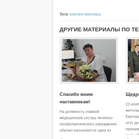
Теги:
юбилеи-юбиляры
ДРУГИЕ МАТЕРИАЛЫ ПО Т
Спасибо моим
Щедр
наставникам!
23 ноя
житель
На должность главной
Екатер
медицинской сестры лечебно-
этот д
профилактического учреждения
приним
обычно назначается одна из
главы В
наиболее способных, опытных и