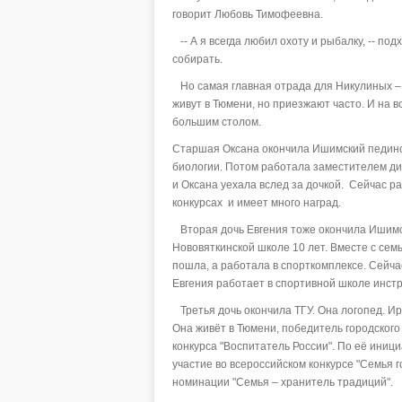
говорит Любовь Тимофеевна.
-- А я всегда любил охоту и рыбалку, -- по
собирать.
Но самая главная отрада для Никулиных – эт
живут в Тюмени, но приезжают часто. И на 
большим столом.
Старшая Оксана окончила Ишимский пединст
биологии. Потом работала заместителем ди
и Оксана уехала вслед за дочкой. Сейчас 
конкурсах и имеет много наград.
Вторая дочь Евгения тоже окончила Ишимск
Нововяткинской школе 10 лет. Вместе с сем
пошла, а работала в спорткомплексе. Сейчас
Евгения работает в спортивной школе инст
Третья дочь окончила ТГУ. Она логопед. Ир
Она живёт в Тюмени, победитель городского 
конкурса "Воспитатель России". По её ини
участие во всероссийском конкурсе "Семья 
номинации "Семья – хранитель традиций".