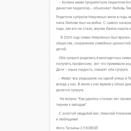
-- Колина мама проработала педагогом боле
династия педагогов,-- объясняет Любовь Т
Родители супругов Никулиных жили в годы 
папа Любови был на войне. С самого начала 
годы, как его не стало, внучка Ирина нашла 
В 2024 году семье Никулиных был вручен д
обществе, сохранение семейных ценностей,
детей.
Оба супруга родились в многодетных семьях
получить профессию, вот что прививали ро
Дети – наша гордость, говорят оба супруга.
-- Живут все рядышком, на одной улице в Т
всегда у нас. В июле у нас мужем у обоих д
делится супруга.
На вопрос "Как удалось столько лет прожи
тернии к звёздам".
С золотой свадьбой вас, Николай Алексеев
и любящими!
Фото Татьяны СУХОВОЙ