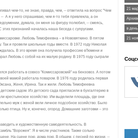
21 ма
ивал чем-то, не знаю, правда, чем, -- ответила на вопрос "Чем
-- А я у него спрашиваю, чем я-то тебя привлекла, а он
Архив
недоумении, думала, он меня за фигуру полюбил, -- смеясь,
в ден
 этих признаний началась наша беседа с супругами.
иссаровке. Любовь Тимофеевна – в Нововяткино. В пятом
21 ноя
. Так и провели школьные годы вместе. В 1972 году Николая
ождалась. В это время она получила профессию вТюмени и
рал Любовь с собой на их малую родину. В 1975 году сыграли
Соцс
ся работать в совхоз "Комиссаровский" на бензовоз. А потом
своей мамой работала поваром. В 1976 году родилась первая
. Оксана, Женя, Ирина. Так и жили. Любовь Тимофеевна
детским садом. Из детского сада пригласили в бухгалтерию в
али крестьянское хозяйство. Им выделили площадь, где они
лельно муж с женой вели личное подсобное хозяйство. Было
лько птица. Ну и, конечно, огород. Домашние заготовки – это
наводить и художественную самодеятельность. В
амбль "Ворожея". Я в числе участников. Также сольно
цене. На сцене пою, дома пою. В общем, с песней по жизни, --