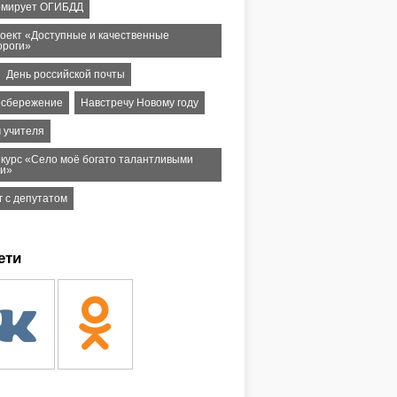
мирует ОГИБДД
оект «Доступные и качественные
ороги»
День российской почты
осбережение
Навстречу Новому году
м учителя
нкурс «Село моё богато талантливыми
и»
г с депутатом
ети