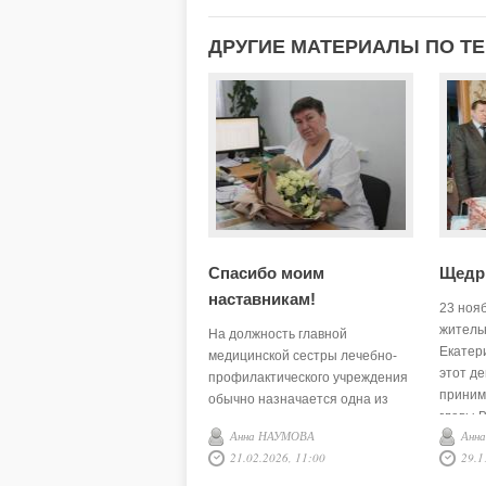
ДРУГИЕ МАТЕРИАЛЫ ПО Т
Спасибо моим
Щедр
наставникам!
23 ноя
житель
На должность главной
Екатер
медицинской сестры лечебно-
этот д
профилактического учреждения
приним
обычно назначается одна из
главы В
наиболее способных, опытных и
Анна НАУМОВА
Анн
Андрея
хорошо подготовленных
21.02.2026, 11:00
29.1
районн
медицинских сестёр,
Никола
обладающая при этом