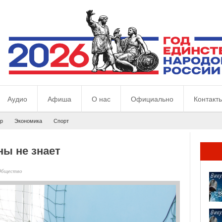
Аудио
Афиша
О нас
Официально
Контакт
р
Экономика
Спорт
ны не знает
Общество