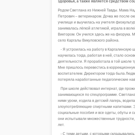
здоровья, а также является средством со
Родом Светлана из Нижней Тавды. Мама Над
Петрович – ветеринаром. Дочка же после о
училище и выучилась на учителя физкультуры
занималась лёгкой атлетикой, играла в вол
Виктором. Он учился здесь же на физрука. 
село Каргалы Викуловского района.
- Я устроилась на работу в Каргалинскую шк
научилась тогда, работая в ней, стало осн
деятельности. Я проработала в той школе т
Мне пришлось перевестись в коррекционную 
воспитателем. Директором тогда была Людм
потеряла наработанные педагогические навы
При школе действовал интернат, где прожи
занимающихся по спецпрограмме. Светлана 
ними уроки, ездила в детский лагерь, водила
злоупотребляющие спиртными напитками. Э
социальные пособия и все одеты, обуты и с
они испытывали множественные трудности, и
лет.
- С теми детьми, с которыми складывались 