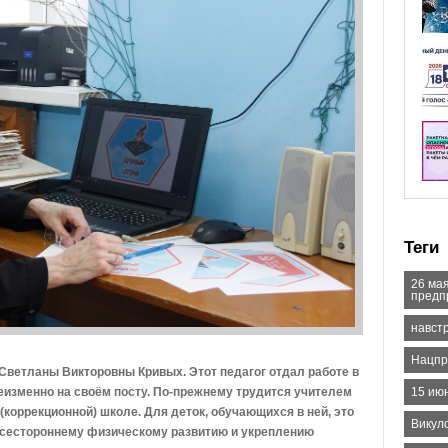
Теги
26 мая
предп
навстр
Нацпр
 Светланы Викторовны Кривых. Этот педагог отдал работе в
неизменно на своём посту. По-прежнему трудится учителем
15 ию
коррекционной) школе. Для деток, обучающихся в ней, это
Викул
всестороннему физическому развитию и укреплению