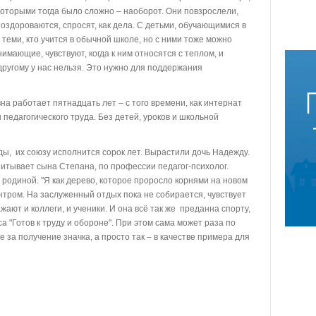
 которыми тогда было сложно – наоборот. Они повзрослели,
поздороваются, спросят, как дела. С детьми, обучающимися в
 теми, кто учится в обычной школе, но с ними тоже можно
мающие, чувствуют, когда к ним относятся с теплом, и
-другому у нас нельзя. Это нужно для поддержания
 работает пятнадцать лет – с того времени, как интернат
педагогического труда. Без детей, уроков и школьной
ы, их союзу исполнится сорок лет. Вырастили дочь Надежду.
итывает сына Степана, по профессии педагог-психолог.
родиной. "Я как дерево, которое проросло корнями на новом
ентром. На заслуженный отдых пока не собирается, чувствует
жают и коллеги, и ученики. И она всё так же преданна спорту,
а "Готов к труду и обороне". При этом сама может раза по
е за получение значка, а просто так – в качестве примера для