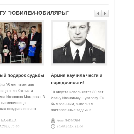
ЕГУ "ЮБИЛЕИ-ЮБИЛЯРЫ"
ый подарок судьбы
Армия научила чести и
Старатьс
порядочности!
бря 95 лет отметила
19 мая сво
ница села Коточиги
рождения 
10 августа исполняется 80 лет
ина Ивановна Макарова. В
Николаевн
Ивану Ивановичу Шувалову. Он
ень именинница
попробовал
был военным, выполнял
ала поздравления от
профессиях
поставленные задачи в
икуловского округа
отдала бух
различных городах Советского
а НАУМОВА
Анна НАУМОВА
Елена Б
 Лотова, председателя
лет прораб
Союза и за его пределами.
1.2025, 15:00
10.08.2025, 12:00
01.06.20
ого совета ветеранов
Викуловско
Последние тридцать два года
я Громоздова, начальника
(коррекцио
проживает в Викулово. «Самый