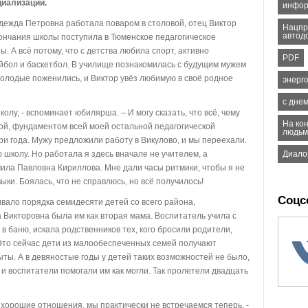
циализации.
инфор
ежда Петровна работала поваром в столовой, отец Виктор
Нацпр
автод
кончания школы поступила в Тюменское педагогическое
. А всё потому, что с детства любила спорт, активно
PDF
ейбол и баскетбол. В училище познакомилась с будущим мужем
Молодые поженились, и Виктор увёз любимую в своё родное
энерг
с дне
олу, - вспоминает юбилярша. – И могу сказать, что всё, чему
На ко
овой, фундаментом всей моей остальной педагогической
людьм
ри года. Мужу предложили работу в Викулово, и мы переехали.
школу. Но работала я здесь вначале не учителем, а
Диало
ила Павловна Кириллова. Мне дали часы ритмики, чтобы я не
ки. Боялась, что не справлюсь, но всё получилось!
Соцс
вало порядка семидесяти детей со всего района,
Викторовна была им как вторая мама. Воспитатель учила с
 в баню, искала родственников тех, кого бросили родители,
то сейчас дети из малообеспеченных семей получают
ыты. А в девяностые годы у детей таких возможностей не было,
 воспитатели помогали им как могли. Так пролетели двадцать
хорошие отношения, мы практически не встречаемся теперь, -