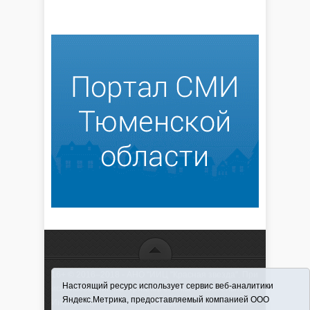
16+ © 2016–2018 - АНО "ИИЦ "Красная звезда". При
Настоящий ресурс использует сервис веб-аналитики
использовании материалов ссылка обязательна
Яндекс.Метрика, предоставляемый компанией ООО
Информационная лента выходит при финансовой