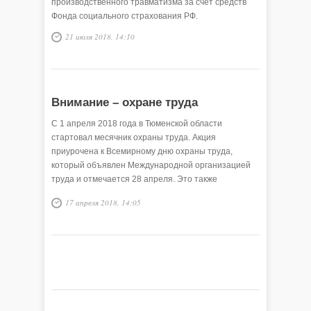
производственного травматизма за счёт средств
Фонда социального страхования РФ.
21 июля 2018, 14:10
Внимание – охране труда
С 1 апреля 2018 года в Тюменской области
стартовал месячник охраны труда. Акция
приурочена к Всемирному дню охраны труда,
который объявлен Международной организацией
труда и отмечается 28 апреля. Это также
Международный день памяти рабочих, погибших
17 апреля 2018, 14:05
или получивших травмы на производстве. Тема
Всемирного дня охраны труда в 2018 году
«Поколение: безопасность и здоровье».