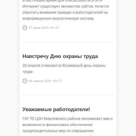
В настоящее время для поиска работы в сети
Интернет существует множество сайтов. Хочется
обратить внимание граждан и работодателей на
информационно-аналитическую систему
Общероссийская база вакансий «Работа в России»
27 июля 2019, 09:35
(www.trudvsem.ru).
Навстречу Дню охраны труда
28 апреля отмечается Всемирный день охраны
труда.
06 апреля 2019, 09:12
Уважаемые работодатели!
ГАУ ТО ЦЗН Викуловского района напоминает вам о
возможности финансового обеспечения
предупредительных мер по сокращению