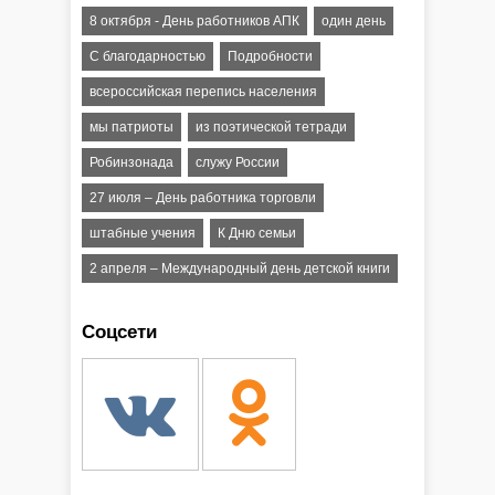
8 октября - День работников АПК
один день
С благодарностью
Подробности
всероссийская перепись населения
мы патриоты
из поэтической тетради
Робинзонада
служу России
27 июля – День работника торговли
штабные учения
К Дню семьи
2 апреля – Международный день детской книги
Соцсети