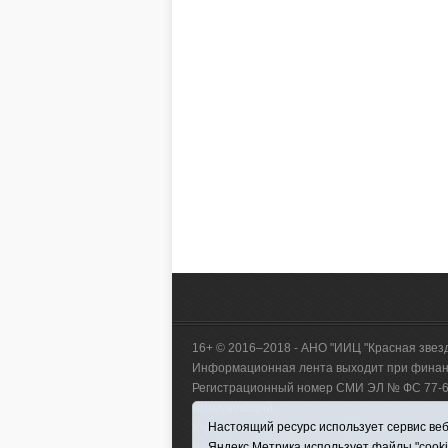
16+ © 2016–2018 - АНО "ИИЦ "Красная звез
Информационная лента выходит при финанс
Регистрационный номер СМИ ЭЛ № ФС 77-660
коммуникаций.
Настоящий ресурс использует сервис веб-
Учредитель (соучредители) Автономная нек
Яндекс.Метрика использует файлы "cook