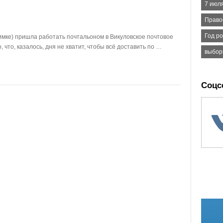
7 июл
Право
Год р
имке) пришла работать почтальоном в Викуловское почтовое
 что, казалось, дня не хватит, чтобы всё доставить по …
выбор
Соцс