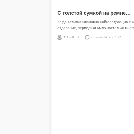
С толстой сумкой на ремне…
Когда Татьяна Ивановна Кайгородова (на сн
отделение, периодики было настолько много,
Т. СУХОВА
13 июля 2014, 01:52