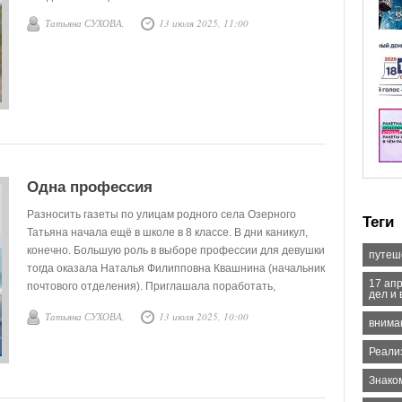
Татьяна СУХОВА,
13 июля 2025, 11:00
Одна профессия
Разносить газеты по улицам родного села Озерного
Теги
Татьяна начала ещё в школе в 8 классе. В дни каникул,
конечно. Большую роль в выборе профессии для девушки
путеш
тогда оказала Наталья Филипповна Квашнина (начальник
17 ап
почтового отделения). Приглашала поработать,
дел и
рассказывала, вводила в курс дела.
Татьяна СУХОВА,
13 июля 2025, 10:00
внима
Реали
Знаком