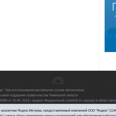
да". При использовании материалов ссылка обязательна
овой поддержке правительства Тюменской области
66 от 10.06. 2016 г. выдано Федеральной службой по надзору в сфере свя
аналитики Яндекс.Метрика, предоставляемый компанией ООО "Яндекс" (119021,
оммерческая организация "Информационно-издательский центр "Красная звезд
ie" с целью сбора технических данных посетителей для обеспечения работо