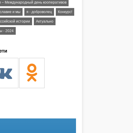
я – Международный день кооперативов
славие и мы
я - доброволец
Конкурс!
оссийской истории
Актуально
ы - 2024
ети