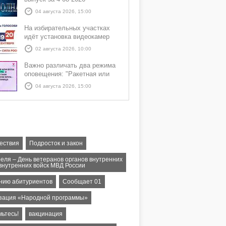
04 августа 2026, 15:00
На избирательных участках
идёт установка видеокамер
02 августа 2026, 10:00
Важно различать два режима
оповещения: "Ракетная или
БПЛА опасность" и "Угроза
04 августа 2026, 15:00
атаки ракеты или БПЛА"
ествия
Подросток и закон
реля – День ветеранов органов внутренних
 внутренних войск МВД России
нию абитуриентов
Сообщает 01
зация «Народной программы»
ьтесь!
вакцинация