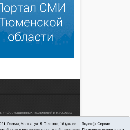
зи, информационных технологий и массовых
 Россия, Москва, ул. Л. Толстого, 16 (далее — Яндекс)). Сервис
а"" (627570, Тюменская обл., Викуловский
способности и улучшения качества обслуживания. Продолжая использовать