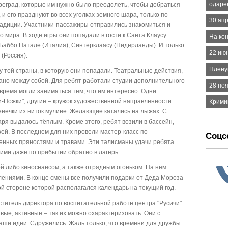
одаре
реград, которые им нужно было преодолеть, чтобы добраться
, и его празднуют во всех уголках земного шара, только по-
30 ап
радиции. Участники-пассажиры отправились знакомиться и
о мира. В ходе игры они попадали в гости к Санта Клаусу
На ко
Баббо Натале (Италия), Синтерклаасу (Нидерланды). И только
22 июн
(Россия).
Плену
той страны, в которую они попадали. Театральные действия,
зано между собой. Для ребят работали студии дополнительного
28 ноя
время могли заниматься тем, что им интересно. Одни
-Ножки", другие – кружок художественной направленности
Крими
енечки из ниток мулине. Желающие катались на лыжах. С
я выдалось тёплым. Кроме этого, ребят возили в бассейн,
ей. В последнем для них провели мастер-класс по
Соцс
енных пряностями и травами. Эти талисманы удачи ребята
ними даже по прибытии обратно в лагерь.
 либо киносеансом, а также отрядным огоньком. На нём
лениями. В конце смены все получили подарки от Деда Мороза
й стороне которой располагался календарь на текущий год.
еститель директора по воспитательной работе центра "Русичи"
ые, активные – так их можно охарактеризовать. Они с
ши идеи. Сдружились. Жаль только, что времени для дружбы