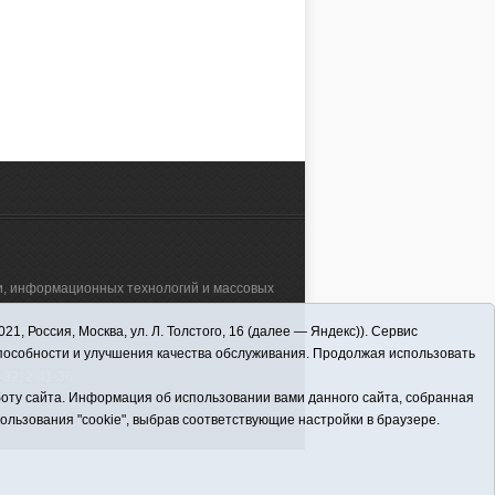
апробации семенного и
ользой в центре
ЧИТАТЬ ДАЛЕЕ
вегетативного способа
АЛЕЕ
размножения сосны сибирской в
условиях Викуловского района
Тюменской области.
зи, информационных технологий и массовых
 Россия, Москва, ул. Л. Толстого, 16 (далее — Яндекс)). Сервис
а"" (627570, Тюменская обл., Викуловский
способности и улучшения качества обслуживания. Продолжая использовать
32; 2-41-36.
оту сайта. Информация об использовании вами данного сайта, собранная
пользования "cookie", выбрав соответствующие настройки в браузере.