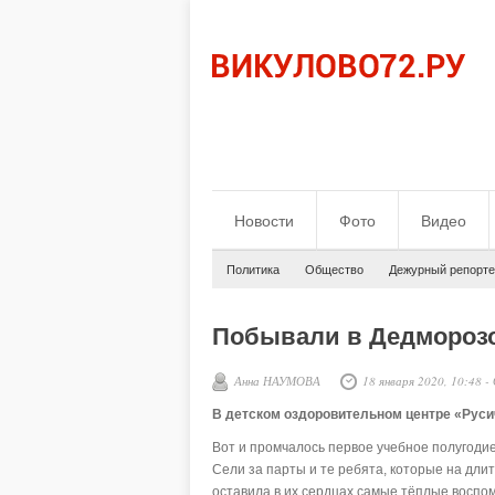
Новости
Фото
Видео
Политика
Общество
Дежурный репорте
Побывали в Дедморозо
Анна НАУМОВА
18 января 2020, 10:48
-
В детском оздоровительном центре «Рус
Вот и промчалось первое учебное полугодие
Сели за парты и те ребята, которые на дли
оставила в их сердцах самые тёплые воспо