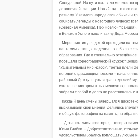
Снегурочкой. На пути вставало множество п
до конечной станции. Новый год – как сказка
разному. У каждого народа свои обычаи и т
собирать легенды о новогодних чудесах всег
(Северная Америка), Пэр Ноэлю (Франция), 
в Великом Устюге нашли тайну Деда Мороза 
Мероприятия для детей проходили на тему 
пантомимы, танцы, поделки – всё было свя
образования. Где в специально отведённое 
посещали хореографический кружок "Крошки
"Удивительный мир красок", третьи плели ф
погодой отдыхающим повезло – начало январ
районный Дом культуры и краеведческий муз
изготовлению ароматных мешочков, наполн
забрали с собой и долго не расставались с 
Каждый день смены завершался дискотекой
высказывали свои мнения, делились впечат
и общую фотографию на память, на обратно
- Дети остались в восторге, -- говорит зам
Юлия Гилёва. – Доброжелательные, отзывчив
удовольствием брались воплощать любые на