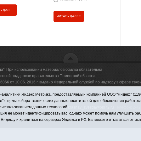
отдыха с п
«Русичи».
Ь ДАЛЕЕ
ЧИТАТЬ Д
ЧИТАТЬ ДАЛЕЕ
да". При использовании материалов ссылка обязательна
овой поддержке правительства Тюменской области
66 от 10.06. 2016 г. выдано Федеральной службой по надзору в сфере свя
аналитики Яндекс.Метрика, предоставляемый компанией ООО "Яндекс" (119021,
оммерческая организация "Информационно-издательский центр "Красная звезд
ie" с целью сбора технических данных посетителей для обеспечения работо
с использованием данных технологий.
имировна. Адрес электронной почты:
krasnay_zvezda@obl72.ru
Телефон: 2-42-
ция не может идентифицировать вас, однако может помочь нам улучшить раб
 Яндексу и храниться на серверах Яндекса в РФ. Вы можете отказаться от ис