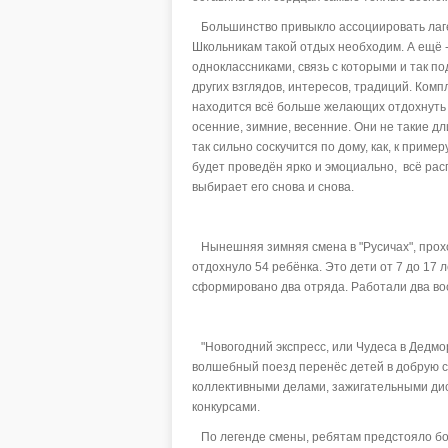
Большинство привыкло ассоциировать лагерь
Школьникам такой отдых необходим. А ещё -
одноклассниками, связь с которыми и так п
других взглядов, интересов, традиций. Комп
находится всё больше желающих отдохнуть в
осенние, зимние, весенние. Они не такие дл
так сильно соскучится по дому, как, к приме
будет проведён ярко и эмоциально, всё рас
выбирает его снова и снова.
Нынешняя зимняя смена в "Русичах", прохо
отдохнуло 54 ребёнка. Это дети от 7 до 17 
сформировано два отряда. Работали два во
"Новогодний экспресс, или Чудеса в Дедмор
волшебный поезд перенёс детей в добрую с
коллективными делами, зажигательными дис
конкурсами.
По легенде смены, ребятам предстояло бо