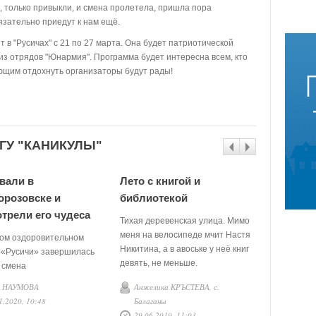
ь, только привыкли, и смена пролетела, пришла пора
язательно приедут к нам ещё.
в "Русичах" с 21 по 27 марта. Она будет патриотической
из отрядов "Юнармия". Программа будет интересна всем, кто
ающим отдохнуть организаторы будут рады!
ГУ "КАНИКУЛЫ"
вали в
Лето с книгой и
Научат 
розовске и
библиотекой
с польз
трели его чудеса
Тихая деревенская улица. Мимо
После само
меня на велосипеде мчит Настя
учебной че
ком оздоровительном
Никитина, а в авоське у неё книг
ушли на з
 «Русичи» завершилась
девять, не меньше.
долгожданн
 смена
поехал в г
а НАУМОВА
Анжелика КРЪСТЕВА, с.
Никита 
кто-то про
1.2020, 10:48
Балаганы
30.03.20
дома, а кт
29.06.2019, 11:03