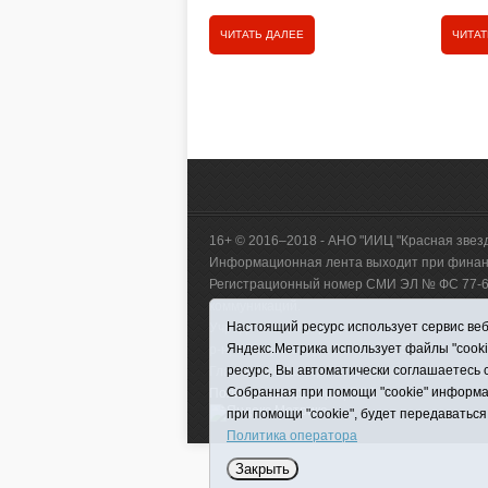
ЧИТАТЬ ДАЛЕЕ
ЧИТАТ
16+ © 2016–2018 - АНО "ИИЦ "Красная звез
Информационная лента выходит при финанс
Регистрационный номер СМИ ЭЛ № ФС 77-660
коммуникаций.
Настоящий ресурс использует сервис веб-
Учредитель (соучредители) Автономная нек
Яндекс.Метрика использует файлы "cook
р-н, с. Викулово, ул. Ленина, д. 5).
ресурс, Вы автоматически соглашаетесь 
Главный редактор Антюхова Светлана Влад
Собранная при помощи "cookie" информа
Политика оператора
|
RSS
при помощи "cookie", будет передаваться
Политика оператора
Закрыть