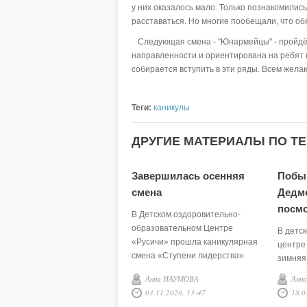
у них оказалось мало. Только познакомилис
расставаться. Но многие пообещали, что об
Следующая смена - "Юнармейцы" - пройдёт 
направленности и ориентирована на ребят 
собирается вступить в эти ряды. Всем жел
Теги:
каникулы
ДРУГИЕ МАТЕРИАЛЫ ПО ТЕ
Завершилась осенняя
Побы
смена
Дедмо
посмо
В Детском оздоровительно-
образовательном Центре
В детс
«Русичи» прошла каникулярная
центре
смена «Ступени лидерства».
зимняя
Анна НАУМОВА
Анн
03.11.2020, 13:47
18.0