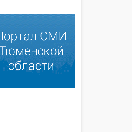
проводить время
Лето в "Орлёнке"
ой
Всё начиналось с февраля, когда
я и мой научный руководитель
й длинной третьей
решили отправить научно-
тверти школьники
исследовательскую работу на
аслуженные
заочный этап Всероссийского
ые каникулы. Кто-то
конкурса «Подрост». Моя работа
ости к родственникам,
БЕЛЯЕВ
была посвящена хвойным
15.09.2018, 14:00
водит эту неделю
19, 09:24
породам деревьев, а именно
о-то тратит время