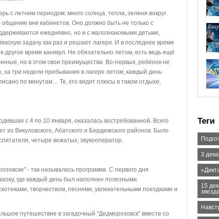
 с летним периодом: много солнца, тепла, зелени вокруг.
 общение вне кабинетов. Оно должно быть не только с
оддерживается ежедневно, но и с малознакомыми детьми,
лексную задачу как раз и решают лагеря. И в последнее время
 другое время каникул. Не обязательно летом, есть ведь ещё
инные, но в этом свои преимущества. Во-первых, ребёнок не
ру, за три недели пребывания в лагере летом, каждый день
писано по минутам… Те, кто видит плюсы в таком отдыхе,
Теги
дившая с 4 по 10 января, оказалась востребованной. Всего
лет из Викуловского, Абатского и Бердюжского районов. Было
Подгот
спитателя, четыре вожатых, звукооператор.
3 дек
озовске" - так называлась программа. С первого дня
«Дикт
казку, где каждый день был наполнен полезными
15 де
котеками, творчеством, песнями, увлекательными поездками и
звезд
Навст
льшое путешествие в загадочный "Дедморозовск" вместе со