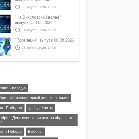
03 августа 2026, 15:00
"На Викуловской волне"
выпуск за 4 08 2026
04 августа 2026, 15:00
"Провинция" выпуск 08 08 2026
07 августа 2026, 14:00
овка к паводку
абря – Международный день инвалидов
ант Победы»
урок доброты
кабря – День основания газеты «Красная
а»
речу Победе
Выборы