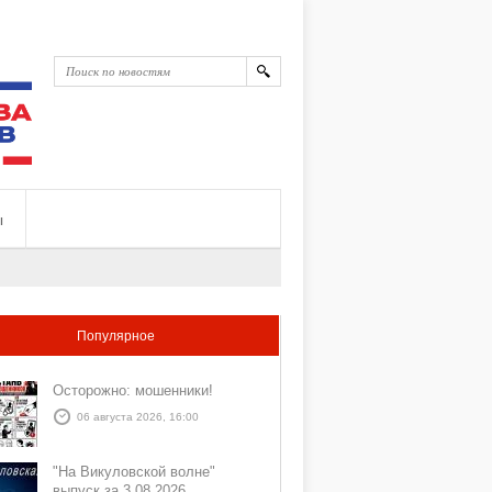
ы
Популярное
Осторожно: мошенники!
06 августа 2026, 16:00
"На Викуловской волне"
выпуск за 3 08 2026