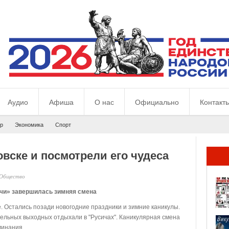
Аудио
Афиша
О нас
Официально
Контакт
р
Экономика
Спорт
вске и посмотрели его чудеса
Общество
ичи» завершилась зимняя смена
. Остались позади новогодние праздники и зимние каникулы.
тельных выходных отдыхали в "Русичах". Каникулярная смена
минания.