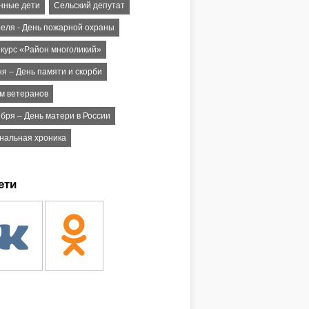
нные дети
Сельский депутат
реля - День пожарной охраны
нкурс «Район многоликий»
я – День памяти и скорби
м ветеранов
бря – День матери в России
нальная хроника
ети