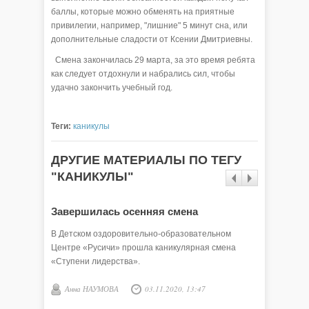
баллы, которые можно обменять на приятные
привилегии, например, "лишние" 5 минут сна, или
дополнительные сладости от Ксении Дмитриевны.
Смена закончилась 29 марта, за это время ребята
как следует отдохнули и набрались сил, чтобы
удачно закончить учебный год.
Теги:
каникулы
ДРУГИЕ МАТЕРИАЛЫ ПО ТЕГУ
"КАНИКУЛЫ"
Завершилась осенняя смена
Побыва
посмот
В Детском оздоровительно-образовательном
Центре «Русичи» прошла каникулярная смена
В детско
«Ступени лидерства».
завершил
Анна НАУМОВА
03.11.2020, 13:47
Анна 