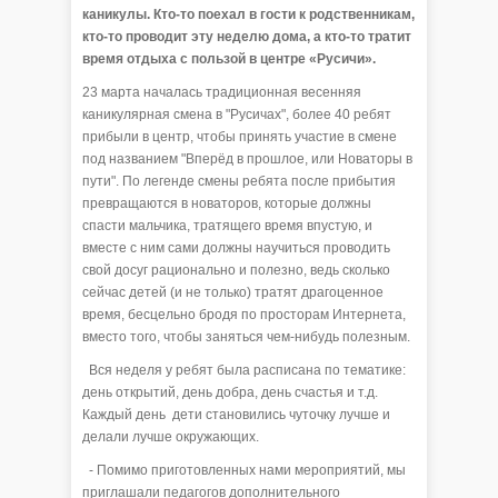
каникулы. Кто-то поехал в гости к родственникам,
кто-то проводит эту неделю дома, а кто-то тратит
время отдыха с пользой в центре «Русичи».
23 марта началась традиционная весенняя
каникулярная смена в "Русичах", более 40 ребят
прибыли в центр, чтобы принять участие в смене
под названием "Вперёд в прошлое, или Новаторы в
пути". По легенде смены ребята после прибытия
превращаются в новаторов, которые должны
спасти мальчика, тратящего время впустую, и
вместе с ним сами должны научиться проводить
свой досуг рационально и полезно, ведь сколько
сейчас детей (и не только) тратят драгоценное
время, бесцельно бродя по просторам Интернета,
вместо того, чтобы заняться чем-нибудь полезным.
Вся неделя у ребят была расписана по тематике:
день открытий, день добра, день счастья и т.д.
Каждый день дети становились чуточку лучше и
делали лучше окружающих.
- Помимо приготовленных нами мероприятий, мы
приглашали педагогов дополнительного