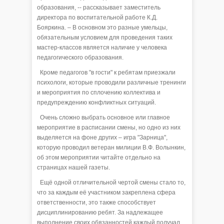
образования, -- рассказывает заместитель
директора по воспитательной работе К.Д.
Бояркина. – В основном это разные умельцы,
обязательным условием для проведения таких
мастер-классов является наличие у человека
педагогического образования.
Кроме педагогов "в гости" к ребятам приезжали
психологи, которые проводили различные тренинги
и мероприятия по сплочению коллектива и
предупреждению конфликтных ситуаций.
Очень сложно выбрать основное или главное
мероприятие в расписании смены, но одно из них
выделяется на фоне других – игра "Зарница",
которую проводил ветеран милиции В.Ф. Волынкин,
об этом мероприятии читайте отдельно на
страницах нашей газеты.
Ещё одной отличительной чертой смены стало то,
что за каждым её участником закреплена сфера
ответственности, это также способствует
дисциплинированию ребят. За надлежащее
выполнение своих обязанностей каждый получал