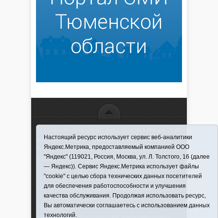
16+ © 2016–2018 - АНО "ИИЦ "Красная звезда". При
Настоящий ресурс использует сервис веб-аналитики
использовании материалов ссылка обязательна
Яндекс.Метрика, предоставляемый компанией ООО
Информационная лента выходит при финансовой
"Яндекс" (119021, Россия, Москва, ул. Л. Толстого, 16 (далее
поддержке правительства Тюменской области
— Яндекс)). Сервис Яндекс.Метрика использует файлы
Регистрационный номер СМИ ЭЛ № ФС 77-66066
"cookie" с целью сбора технических данных посетителей
от 10.06. 2016 г. выдано Федеральной службой по
для обеспечения работоспособности и улучшения
надзору в сфере связи, информационных
качества обслуживания. Продолжая использовать ресурс,
технологий и массовых коммуникаций.
Вы автоматически соглашаетесь с использованием данных
Учредитель (соучредители) Автономная
технологий.
некоммерческая организация "Информационно-