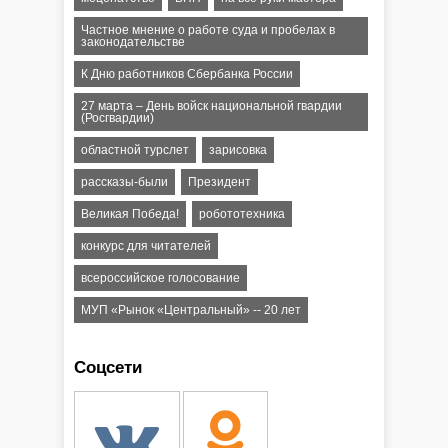
Частное мнение о работе суда и пробелах в
законодательстве
К Дню работников Сбербанка России
27 марта – День войск национальной гвардии
(Росгвардии)
областной турслет
зарисовка
рассказы-были
Президент
Великая Победа!
робототехника
конкурс для читателей
всероссийское голосование
МУП «Рынок «Центральный» -- 20 лет
Соцсети