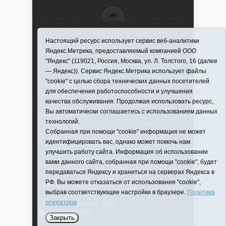
16+ © 2016–2018 - АНО "ИИЦ "Красная звезда". При
Настоящий ресурс использует сервис веб-аналитики
использовании материалов ссылка обязательна
Яндекс.Метрика, предоставляемый компанией ООО
Информационная лента выходит при финансовой
"Яндекс" (119021, Россия, Москва, ул. Л. Толстого, 16 (далее
поддержке правительства Тюменской области
— Яндекс)). Сервис Яндекс.Метрика использует файлы
Регистрационный номер СМИ ЭЛ № ФС 77-66066
"cookie" с целью сбора технических данных посетителей
от 10.06. 2016 г. выдано Федеральной службой по
для обеспечения работоспособности и улучшения
надзору в сфере связи, информационных
качества обслуживания. Продолжая использовать ресурс,
технологий и массовых коммуникаций.
Вы автоматически соглашаетесь с использованием данных
Учредитель (соучредители) Автономная
технологий.
некоммерческая организация "Информационно-
Собранная при помощи "cookie" информация не может
издательский центр "Красная звезда"" (627570,
идентифицировать вас, однако может помочь нам
Тюменская обл., Викуловский р-н, с. Викулово, ул.
улучшить работу сайта. Информация об использовании
Ленина, д. 5).
вами данного сайта, собранная при помощи "cookie", будет
Главный редактор Антюхова Светлана
передаваться Яндексу и храниться на серверах Яндекса в
Владимировна. Адрес электронной почты:
РФ. Вы можете отказаться от использования "cookie",
krasnay_zvezda@obl72.ru
Телефон: 2-42-32; 2-41-
выбрав соответствующие настройки в браузере.
Политика
36.
оператора
Политика оператора
|
RSS
Закрыть