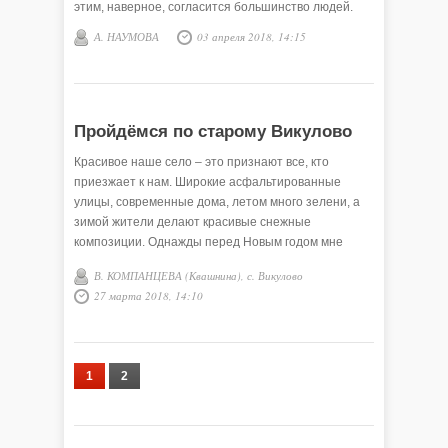
этим, наверное, согласится большинство людей.
А. НАУМОВА
03 апреля 2018, 14:15
Пройдёмся по старому Викулово
Красивое наше село – это признают все, кто
приезжает к нам. Широкие асфальтированные
улицы, современные дома, летом много зелени, а
зимой жители делают красивые снежные
композиции. Однажды перед Новым годом мне
позвонила дочь из Приморского края: «Мама,
В. КОМПАНЦЕВА (Квашнина), с. Викулово
Викулово по первому каналу показывают». А я
27 марта 2018, 14:10
вспоминаю Викулово 50-х годов прошлого
столетия…
1
2