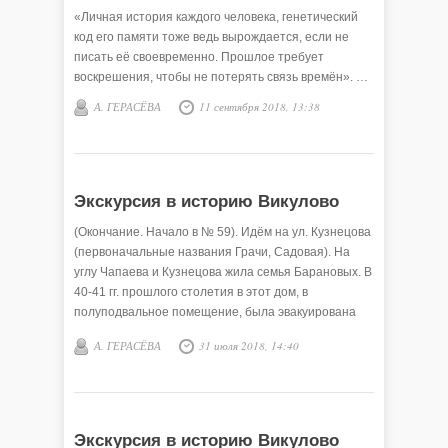
«Личная история каждого человека, генетический
код его памяти тоже ведь вырождается, если не
писать её своевременно. Прошлое требует
воскрешения, чтобы не потерять связь времён». …
А. ГЕРАСЁВА
11 сентября 2018, 13:38
Экскурсия в историю Викулово
(Окончание. Начало в № 59). Идём на ул. Кузнецова
(первоначальные названия Грачи, Садовая). На
углу Чапаева и Кузнецова жила семья Барановых. В
40-41 гг. прошлого столетия в этот дом, в
полуподвальное помещение, была эвакуирована
семья Моор с двумя детьми – Александром и
А. ГЕРАСЁВА
31 июля 2018, 14:40
Владимиром.
Экскурсия в историю Викулово