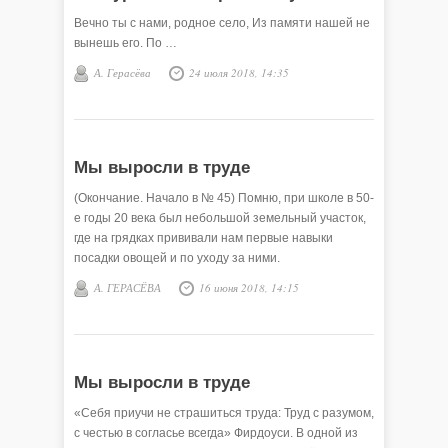
Вечно ты с нами, родное село, Из памяти нашей не
вынешь его. По …
А. Герасёва
24 июля 2018, 14:35
Мы выросли в труде
(Окончание. Начало в № 45) Помню, при школе в 50-
е годы 20 века был небольшой земельный участок,
где на грядках прививали нам первые навыки
посадки овощей и по уходу за ними.
А. ГЕРАСЁВА
16 июня 2018, 14:15
Мы выросли в труде
«Себя приучи не страшиться труда: Труд с разумом,
с честью в согласье всегда» Фирдоуси. В одной из