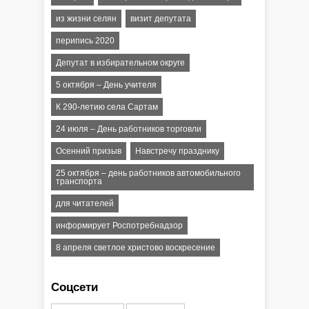
из жизни селян
визит депутата
перипись 2020
Депутат в избирательном округе
5 октября – День учителя
К 290-летию села Сартам
24 июля – День работников торговли
Осенний призыв
Навстречу празднику
25 октября – день работников автомобильного
транспорта
для читателей
информирует Роспотребнадзор
8 апреля светлое христово воскресение
Соцсети