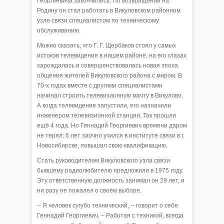
Георгиевича закончились. По возвращении на
Родину он стал работать в Викуловском районном
узле связи специалистом по техническому
обслуживанию.
Можно сказать, что Г. Г. Щербаков стоял у самых
истоков телевидения в нашем районе, на его глазах
зарождалась и совершенствовалась новая эпоха
общения жителей Викуловского района с миром. В
70-х годах вместе с другими специалистами
начинал строить телевизионную мачту в Викулово.
А когда телевидение запустили, его назначили
инженером телевизионной станции. Так прошли
ещё 4 года. Но Геннадий Георгиевич времени даром
не терял: 6 лет заочно учился в институте связи в г.
Новосибирске, повышал свою квалификацию.
Стать руководителем Викуловского узла связи
бывшему радиолюбителю предложили в 1975 году.
Эту ответственную должность занимал он 29 лет, и
ни разу не пожалел о своём выборе.
-- Я человек сугубо технический, -- говорит о себе
Геннадий Георгиевич. – Работая с техникой, всегда