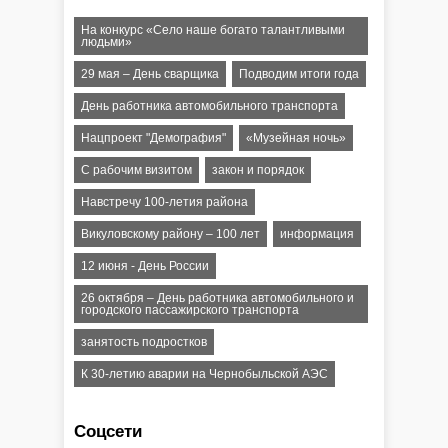
На конкурс «Село наше богато талантливыми
людьми»
29 мая – День сварщика
Подводим итоги года
День работника автомобильного транспорта
Нацпроект "Демография"
«Музейная ночь»
C рабочим визитом
закон и порядок
Навстречу 100-летия района
Викуловскому району – 100 лет
информация
12 июня - День России
26 октября – День работника автомобильного и
городского пассажирского транспорта
занятость подростков
К 30-летию аварии на Чернобыльской АЭС
Соцсети