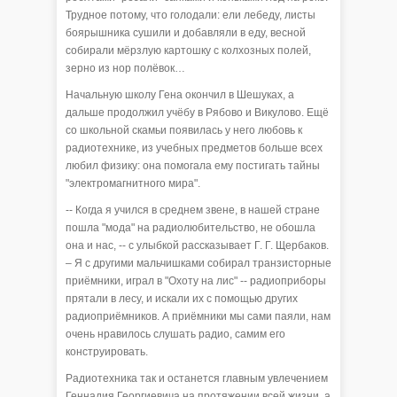
Трудное потому, что голодали: ели лебеду, листы
боярышника сушили и добавляли в еду, весной
собирали мёрзлую картошку с колхозных полей,
зерно из нор полёвок…
Начальную школу Гена окончил в Шешуках, а
дальше продолжил учёбу в Рябово и Викулово. Ещё
со школьной скамьи появилась у него любовь к
радиотехнике, из учебных предметов больше всех
любил физику: она помогала ему постигать тайны
"электромагнитного мира".
-- Когда я учился в среднем звене, в нашей стране
пошла "мода" на радиолюбительство, не обошла
она и нас, -- с улыбкой рассказывает Г. Г. Щербаков.
– Я с другими мальчишками собирал транзисторные
приёмники, играл в "Охоту на лис" -- радиоприборы
прятали в лесу, и искали их с помощью других
радиоприёмников. А приёмники мы сами паяли, нам
очень нравилось слушать радио, самим его
конструировать.
Радиотехника так и останется главным увлечением
Геннадия Георгиевича на протяжении всей жизни, а