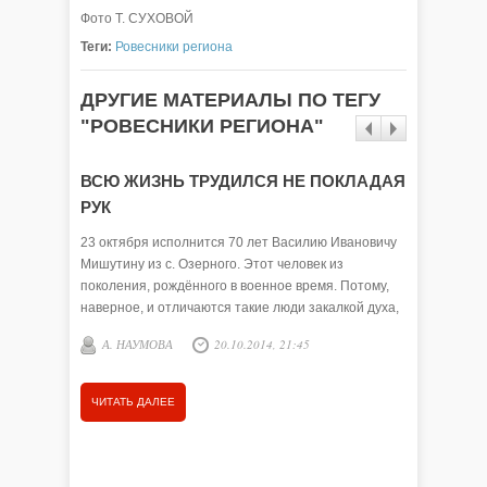
Фото Т. СУХОВОЙ
Теги:
Ровесники региона
ДРУГИЕ МАТЕРИАЛЫ ПО ТЕГУ
"РОВЕСНИКИ РЕГИОНА"
ВСЮ ЖИЗНЬ ТРУДИЛСЯ НЕ ПОКЛАДАЯ
Любимо
РУК
15 авгус
Тюменско
23 октября исполнится 70 лет Василию Ивановичу
Копылова 
Мишутину из с. Озерного. Этот человек из
исполнит
поколения, рождённого в военное время. Потому,
данная 
наверное, и отличаются такие люди закалкой духа,
сильным …
А. НАУМОВА
20.10.2014, 21:45
А. НА
ЧИТАТЬ ДАЛЕЕ
ЧИТАТЬ