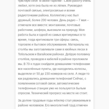
чувствую себя "в своей тарелке". Свою работу очень
любил, хотя она была не из лёгких. Руководил
почтовой связью, электросвязью и всеми
радиоточками района. Коллектив у нас был
дружный, более 200 человек. День радио – 7 мая –
отмечали все вместе: монтажники, почтовые
работники, шофера, выезжали на природу. Моя
работа была и одной из самых критикуемых в то
время, тогда критиковали три сферы: связь,
торговлю и бытовое обслуживание. Материалы на
столбы мы заготавливали сами в хвойных лесах в
Тобольском и Вагайском районах. Добрую половину
столбов, проводов и кабелей в районе проложили
мы. В 70-х годах снабдили домашними телефонами
все населённые пункты, где находились колхозы,
выделяли от 50 до 150 номеров на село. А люди-то
как радовались домашним телефонам! Сейчас, с
появлением сотовой связи, автоматические
телефонные станции уже не пользуются былым
спросом. Технический прогресс на месте не стоит.
За долгие трудовые годы юбиляр стал уважаемым в
районе человеком. Его многолетний труд отмечен