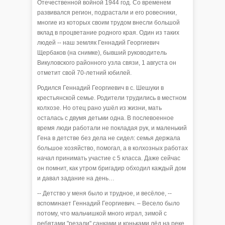
Отечественной войной 1944 год. Со временем
развивался регион, подрастали и его ровесники,
многие из которых своим трудом внесли большой
вклад в процветание родного края. Один из таких
людей -- наш земляк Геннадий Георгиевич
Щербаков (на снимке), бывший руководитель
Викуловского районного узла связи, 1 августа он
отметит свой 70-летний юбилей.
Родился Геннадий Георгиевич в с. Шешуки в
крестьянской семье. Родители трудились в местном
колхозе. Но отец рано ушёл из жизни, мать
осталась с двумя детьми одна. В послевоенное
время люди работали не покладая рук, и маленький
Гена в детстве без дела не сидел: семья держала
большое хозяйство, помогал, а в колхозных работах
начал принимать участие с 5 класса. Даже сейчас
он помнит, как утром бригадир обходил каждый дом
и давал задание на день…
-- Детство у меня было и трудное, и весёлое, --
вспоминает Геннадий Георгиевич. – Весело было
потому, что мальчишкой много играл, зимой с
ребятами "резали" санками и коньками лёд на реке.