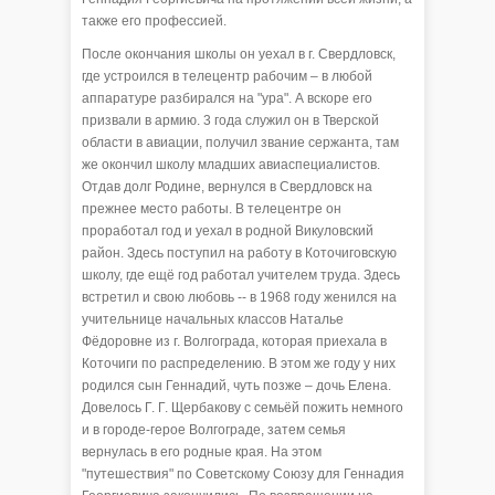
также его профессией.
После окончания школы он уехал в г. Свердловск,
где устроился в телецентр рабочим – в любой
аппаратуре разбирался на "ура". А вскоре его
призвали в армию. 3 года служил он в Тверской
области в авиации, получил звание сержанта, там
же окончил школу младших авиаспециалистов.
Отдав долг Родине, вернулся в Свердловск на
прежнее место работы. В телецентре он
проработал год и уехал в родной Викуловский
район. Здесь поступил на работу в Коточиговскую
школу, где ещё год работал учителем труда. Здесь
встретил и свою любовь -- в 1968 году женился на
учительнице начальных классов Наталье
Фёдоровне из г. Волгограда, которая приехала в
Коточиги по распределению. В этом же году у них
родился сын Геннадий, чуть позже – дочь Елена.
Довелось Г. Г. Щербакову с семьёй пожить немного
и в городе-герое Волгограде, затем семья
вернулась в его родные края. На этом
"путешествия" по Советскому Союзу для Геннадия