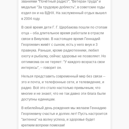
званиями "Почётный радист", "Ветеран труда" и
медалью "За трудовую доблесть", в советские годы
ездил он и на ВДНХ. На заслуженный отдых вышел
в 2004 году.
В своё время дети Г. Г. Щербакова пошли по стопам
отца – оба длительное время работали в отрасли
связи в Викулово. В настоящее время Геннадий
Георгиевич живёт с сыном, есть у него внук и 3
правнука. Раньше, кроме радиотехники, любил
охоту и рыбалку, сейчас здоровье не позволяет. Но
оптимизма он не теряет: "У каждого возраста свои
интересы", -- говорит он.
Нельзя представить современный мир без связи --
это и почта, и телефонные сети, и телевидение, и
радио. Всё это стало настолько привычным, что
многие и не знают, что не так давно эти блага были
доступны единицам.
В юбилейный день рождения мы желаем Геннадию
Георгиевичу счастья и долгих лет! Пусть настроится
"антенна" на волну успеха, и здоровье будет
крепким вопреки помехам!