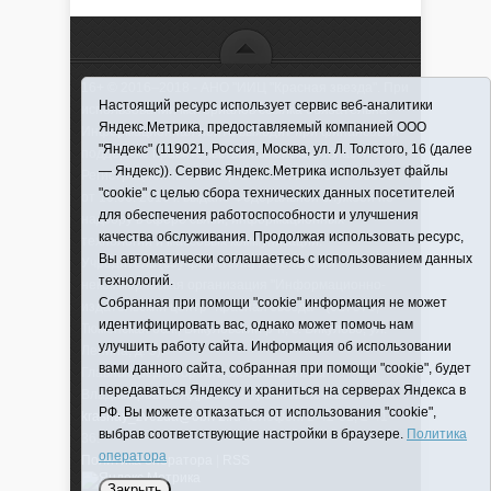
16+ © 2016–2018 - АНО "ИИЦ "Красная звезда". При
Настоящий ресурс использует сервис веб-аналитики
использовании материалов ссылка обязательна
Яндекс.Метрика, предоставляемый компанией ООО
Информационная лента выходит при финансовой
"Яндекс" (119021, Россия, Москва, ул. Л. Толстого, 16 (далее
поддержке правительства Тюменской области
— Яндекс)). Сервис Яндекс.Метрика использует файлы
Регистрационный номер СМИ ЭЛ № ФС 77-66066
"cookie" с целью сбора технических данных посетителей
от 10.06. 2016 г. выдано Федеральной службой по
для обеспечения работоспособности и улучшения
надзору в сфере связи, информационных
качества обслуживания. Продолжая использовать ресурс,
технологий и массовых коммуникаций.
Вы автоматически соглашаетесь с использованием данных
Учредитель (соучредители) Автономная
технологий.
некоммерческая организация "Информационно-
Собранная при помощи "cookie" информация не может
издательский центр "Красная звезда"" (627570,
идентифицировать вас, однако может помочь нам
Тюменская обл., Викуловский р-н, с. Викулово, ул.
улучшить работу сайта. Информация об использовании
Ленина, д. 5).
вами данного сайта, собранная при помощи "cookie", будет
Главный редактор Антюхова Светлана
передаваться Яндексу и храниться на серверах Яндекса в
Владимировна. Адрес электронной почты:
РФ. Вы можете отказаться от использования "cookie",
krasnay_zvezda@obl72.ru
Телефон: 2-42-32; 2-41-
выбрав соответствующие настройки в браузере.
Политика
36.
оператора
Политика оператора
|
RSS
Закрыть