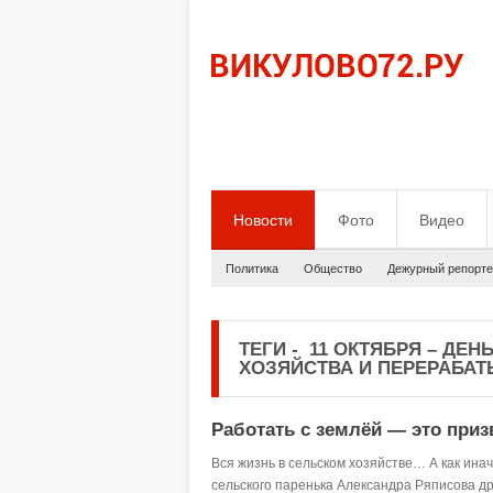
Новости
Фото
Видео
Политика
Общество
Дежурный репорте
ТЕГИ
-
11 ОКТЯБРЯ – ДЕН
ХОЗЯЙСТВА И ПЕРЕРАБ
Работать с землёй — это приз
Вся жизнь в сельском хозяйстве… А как инач
сельского паренька Александра Ряписова др