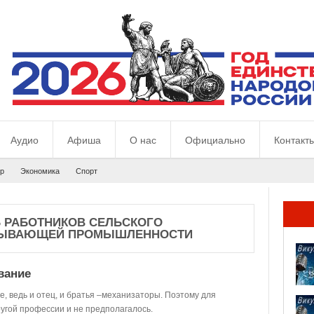
Аудио
Афиша
О нас
Официально
Контакт
р
Экономика
Спорт
Ь РАБОТНИКОВ СЕЛЬСКОГО
АТЫВАЮЩЕЙ ПРОМЫШЛЕННОСТИ
вание
е, ведь и отец, и братья –механизаторы. Поэтому для
угой профессии и не предполагалось.