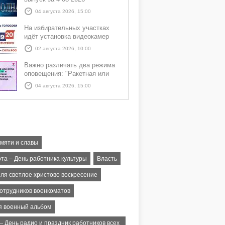
04 августа 2026, 15:00
На избирательных участках
идёт установка видеокамер
02 августа 2026, 10:00
Важно различать два режима
оповещения: "Ракетная или
БПЛА опасность" и "Угроза
04 августа 2026, 15:00
атаки ракеты или БПЛА"
амяти и славы
рта – День работника культуры
Власть
еля светлое христово воскресение
сотрудников военкоматов
я военный альбом
-- День радио и праздник работников всех