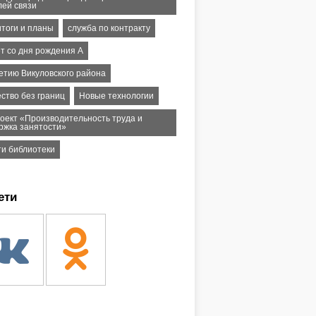
лей связи
итоги и планы
служба по контракту
ет со дня рождения А
летию Викуловского района
ство без границ
Новые технологии
оект «Производительность труда и
ржка занятости»
ти библиотеки
ети