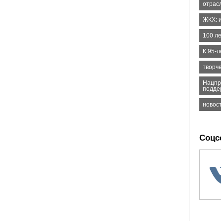
отрас
ЖКХ: 
100 л
К 95-
творче
Нацпр
подде
новос
Соцс