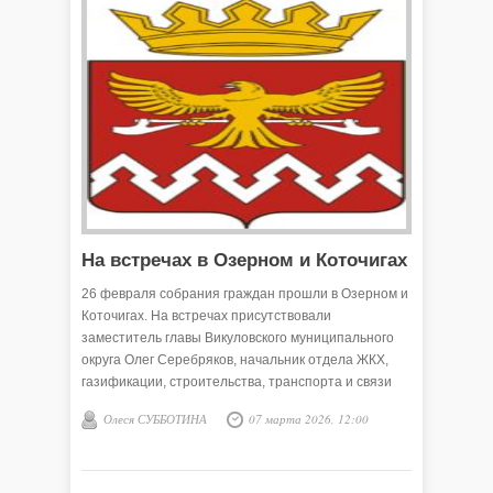
На встречах в Озерном и Коточигах
26 февраля собрания граждан прошли в Озерном и
Коточигах. На встречах присутствовали
заместитель главы Викуловского муниципального
округа Олег Серебряков, начальник отдела ЖКХ,
газификации, строительства, транспорта и связи
администрации Викуловского округа Марина Кива,
Олеся СУББОТИНА
07 марта 2026, 12:00
управляющий делами администрации округа Елена
Горбунова, прокурор округа Руслан Хайдаров,
участковый уполномоченный полиции Андрей
Багута.