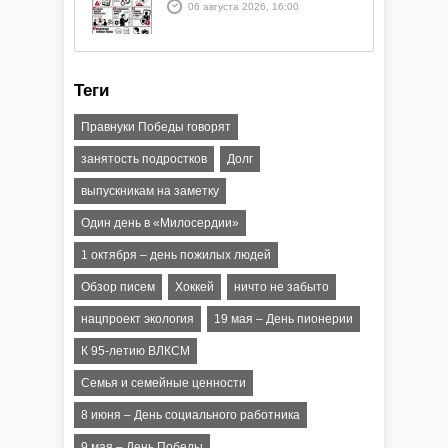
06 августа 2026, 16:00
Теги
Правнуки Победы говорят
занятость подростков
Долг
выпускникам на заметку
Один день в «Милосердии»
1 октября – день пожилых людей
Обзор писем
Хоккей
ничто не забыто
нацпроект экология
19 мая – День пионерии
К 95-летию ВЛКСМ
Семья и семейные ценности
8 июня – День социального работника
9 мая – День Победы