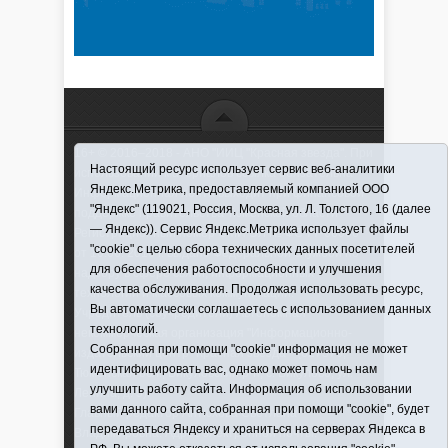
16+ © 2016–2018 - АНО "ИИЦ "Красная звезда". При
Настоящий ресурс использует сервис веб-аналитики
использовании материалов ссылка обязательна
Яндекс.Метрика, предоставляемый компанией ООО
Информационная лента выходит при финансовой
"Яндекс" (119021, Россия, Москва, ул. Л. Толстого, 16 (далее
поддержке правительства Тюменской области
— Яндекс)). Сервис Яндекс.Метрика использует файлы
Регистрационный номер СМИ ЭЛ № ФС 77-66066
"cookie" с целью сбора технических данных посетителей
от 10.06. 2016 г. выдано Федеральной службой по
для обеспечения работоспособности и улучшения
надзору в сфере связи, информационных
качества обслуживания. Продолжая использовать ресурс,
технологий и массовых коммуникаций.
Вы автоматически соглашаетесь с использованием данных
Учредитель (соучредители) Автономная
технологий.
некоммерческая организация "Информационно-
Собранная при помощи "cookie" информация не может
издательский центр "Красная звезда"" (627570,
идентифицировать вас, однако может помочь нам
Тюменская обл., Викуловский р-н, с. Викулово, ул.
улучшить работу сайта. Информация об использовании
Ленина, д. 5).
вами данного сайта, собранная при помощи "cookie", будет
Главный редактор Антюхова Светлана
передаваться Яндексу и храниться на серверах Яндекса в
Владимировна. Адрес электронной почты: