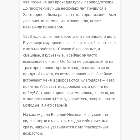
уже позже не раз проходил курсы переподготовки.
До профтехучилища несколько лет трудился в
Заготзерно -- была раньше такая организация. Был
дизелистом, помощником завсклада, позже
назначили инженером.
1968 год стал точкой отсчёта его учительского дела.
В училище ему нравилось – и с техникой возиться, и
с детьми работать. Случаи были разные, и
смешные, и курьёзные, и сейчас он часто
вспоминает о них: -- Ох, были же архаровцы! То на
тракторе норовят прокатиться, то на занятия не
придут! И ничего, со всеми справлялись. А сейчас
встречают меня и здороваются, благодарят – и это
приятно. А бывает, поздороваются, а кто -- и не
пойму! Лет много прошло, изменились, конечно, где
ж мне всех узнать! Что удивляетесь, говорю – вы-то
молодые, а я-то старый!
На самом деле Василий Николаевич лукавит: его
вид и искорки в глазах, что я для себя отметила
сразу, никак не увязываются с его "паспортным"
возрастом.