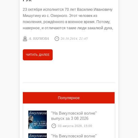
15 авгус
Тюменско
23 октября исполнится 70 лет Василию Ивановичу
Копылова 
Мишутину из с. Озерного. Этот человек из
исполнит
поколения, рождённого в военное время. Потому,
данная 
наверное, и отличаются такие люди закалкой духа,
сильным …
А. НАУМОВА
20.10.2014, 21:45
А. НА
ЧИТАТЬ ДАЛЕЕ
ЧИТАТЬ
Популярное
"На Викуловской волне"
выпуск за 3 08 2026
03 августа 2026, 15:00
"На Викуловской волне"