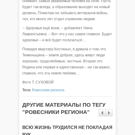
снимают, самый уважаемый человек на селе. Пусть
будет так всегда, а образование выходит на новый
уровень. Пожелаю не забывать ветеранов войны,
тех, кто много лет отдал служению людям.
-- Здоровья ещё всем, -- добавляет Нина
Лаврентьевна. – Вот что у нас самое главное. Будет
здоровье – и всё будет получаться…
Покидая квартиру Костиных, я думала о том, что
Тюменьщина – земля добрая, здесь живут люди
хорошие, трудолюбивые, честные. Вторая это
Родина или первая и единственная – не так важно,
главное, что эта земля любима…
Фото Т. СУХОВОЙ
Теги:
Ровесники региона
ДРУГИЕ МАТЕРИАЛЫ ПО ТЕГУ
"РОВЕСНИКИ РЕГИОНА"
ВСЮ ЖИЗНЬ ТРУДИЛСЯ НЕ ПОКЛАДАЯ
Любимо
РУК