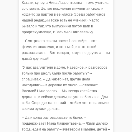
Кстати, супруга Нина Лаврентьевна – тоже учитель
со стажем. Целые поколения викуловчан сидели
когда-то за партой в её классе (среди работников
нашей редакции тоже есть её ученики). Часто
бывало и так, что выпускники потом шли в
профтехучилище, к Василию Николаевичу.
-- Смотрю его списки после 1 сентября – вот
фамилия знакомая, и этот мой, и этот тоже! –
рассказывает. – Вот, говорю, чему я не доучила -- ты
давай доучивай!
"У вас два учителя в доме. Наверное, и разговоров
только про школу было после работы?" --
спрашиваю. -- Да как-то нет, другие дела
находились – в деревне их много, -- отвечает
Василий Николаевич. – Мы всегда хозяйство
держали, и сейчас держим, но уже небольшое. Для
себя. Огородик маленький – любим что-то на земле
своими руками делать.
-- Да и когда разговаривать-то было, --
поддерживает Нина Лаврентьевна, -- Жили далеко
тогда, едем на работу – вчетвером в кабине, детей --