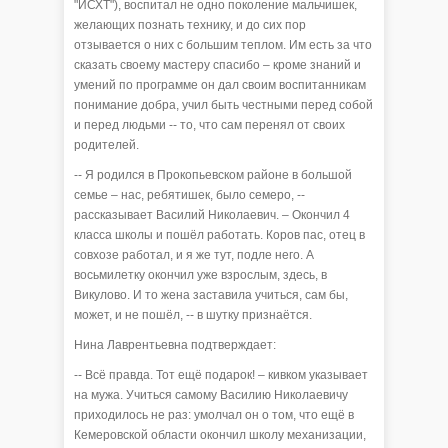
"ИСХТ"), воспитал не одно поколение мальчишек,
желающих познать технику, и до сих пор
отзывается о них с большим теплом. Им есть за что
сказать своему мастеру спасибо – кроме знаний и
умений по программе он дал своим воспитанникам
понимание добра, учил быть честными перед собой
и перед людьми -- то, что сам перенял от своих
родителей.
-- Я родился в Прокопьевском районе в большой
семье – нас, ребятишек, было семеро, --
рассказывает Василий Николаевич. – Окончил 4
класса школы и пошёл работать. Коров пас, отец в
совхозе работал, и я же тут, подле него. А
восьмилетку окончил уже взрослым, здесь, в
Викулово. И то жена заставила учиться, сам бы,
может, и не пошёл, -- в шутку признаётся.
Нина Лаврентьевна подтверждает:
-- Всё правда. Тот ещё подарок! – кивком указывает
на мужа. Учиться самому Василию Николаевичу
приходилось не раз: умолчал он о том, что ещё в
Кемеровской области окончил школу механизации,