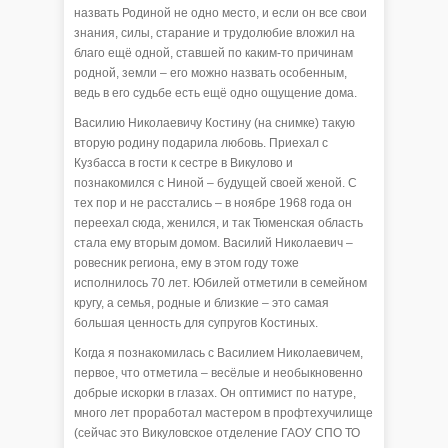
назвать Родиной не одно место, и если он все свои
знания, силы, старание и трудолюбие вложил на
благо ещё одной, ставшей по каким-то причинам
родной, земли – его можно назвать особенным,
ведь в его судьбе есть ещё одно ощущение дома.
Василию Николаевичу Костину (на снимке) такую
вторую родину подарила любовь. Приехал с
Кузбасса в гости к сестре в Викулово и
познакомился с Ниной – будущей своей женой. С
тех пор и не расстались – в ноябре 1968 года он
переехал сюда, женился, и так Тюменская область
стала ему вторым домом. Василий Николаевич –
ровесник региона, ему в этом году тоже
исполнилось 70 лет. Юбилей отметили в семейном
кругу, а семья, родные и близкие – это самая
большая ценность для супругов Костиных.
Когда я познакомилась с Василием Николаевичем,
первое, что отметила – весёлые и необыкновенно
добрые искорки в глазах. Он оптимист по натуре,
много лет проработал мастером в профтехучилище
(сейчас это Викуловское отделение ГАОУ СПО ТО