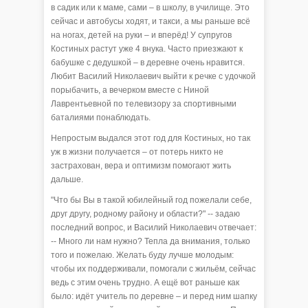
в садик или к маме, сами – в школу, в училище. Это
сейчас и автобусы ходят, и такси, а мы раньше всё
на ногах, детей на руки – и вперёд! У супругов
Костиных растут уже 4 внука. Часто приезжают к
бабушке с дедушкой – в деревне очень нравится.
Любит Василий Николаевич выйти к речке с удочкой
порыбачить, а вечерком вместе с Ниной
Лаврентьевной по телевизору за спортивными
баталиями понаблюдать.
Непростым выдался этот год для Костиных, но так
уж в жизни получается – от потерь никто не
застрахован, вера и оптимизм помогают жить
дальше.
"Что бы Вы в такой юбилейный год пожелали себе,
друг другу, родному району и области?" -- задаю
последний вопрос, и Василий Николаевич отвечает:
-- Много ли нам нужно? Тепла да внимания, только
того и пожелаю. Желать буду лучше молодым:
чтобы их поддерживали, помогали с жильём, сейчас
ведь с этим очень трудно. А ещё вот раньше как
было: идёт учитель по деревне – и перед ним шапку