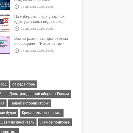
04 августа 2026, 15:00
На избирательных участках
идёт установка видеокамер
02 августа 2026, 10:00
Важно различать два режима
оповещения: "Ракетная или
БПЛА опасность" и "Угроза
04 августа 2026, 15:00
атаки ракеты или БПЛА"
 год
от редактора
ября – День гражданской обороны России
мия
Нашей истории строки
кие будни
Криминальная хроника
ашаем на фестиваль
Личное подворье
энергетика