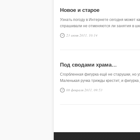
Новое и старое
Узнать погоду в Интернете сегодня может к
спрашивали не отменяются ли занятия в шк
23 июня 2011, 10:14
Под сводами храма…
Сгорбленная фигурка ещё не старушки, но у
Маленькая ручка трижды крестит, и фигурка
08 февраля 2011, 09:53