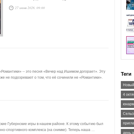
27 июня 2026, 09:00
«Романтики» -- это песня «Вечер над Ишимом догорает». Эту
Теги
аже не подозревают о том, что её сочинили не «Романтики».
Новый
4 окт
юнар
Сельс
пригл
ьские Губернские игры в нашем районе. К этому событию был
но-спортивного комплекса (на снимке). Теперь наша …
день 