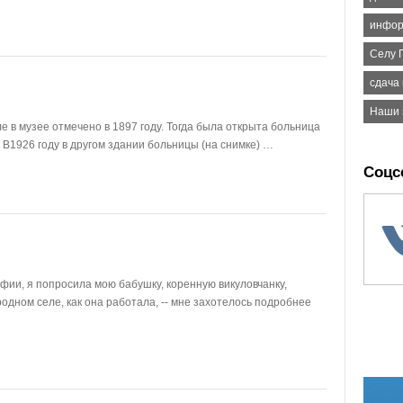
инфор
Селу 
сдача 
Наши 
 в музее отмечено в 1897 году. Тогда была открыта больница
 В1926 году в другом здании больницы (на снимке) …
Соцс
и, я попросила мою бабушку, коренную викуловчанку,
 родном селе, как она работала, -- мне захотелось подробнее