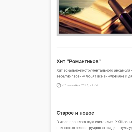
Хит "Романтиков"
Хит вокально-инструментального ансамбля 
весёлую песенку любят все викуловчане и д
07 сентября 2021, 11:00
Старое и новое
В июле прошлого года состоялись ХХIII сел
полностью реконструирован стадион культур