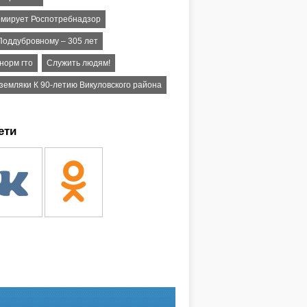
мирует Роспотребнадзор
Поддубровному – 305 лет
норм гто
Служить людям!
земляки К 90-летию Викуловского района
ети