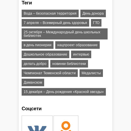
Теги
Вода – безопасная территория
День донора
7 апреля – Всемирный день здоровья
ГТО
25 октября – Международный день школьных
библиотек
в день пионерии
нацпроект образование
Дошкольное образование
интервью
делать добро
новинки библиотеки
Чемпионат Тюменской области
Медалисты
Даманском
15 декабря – День рождения «Красной звезды»
Соцсети