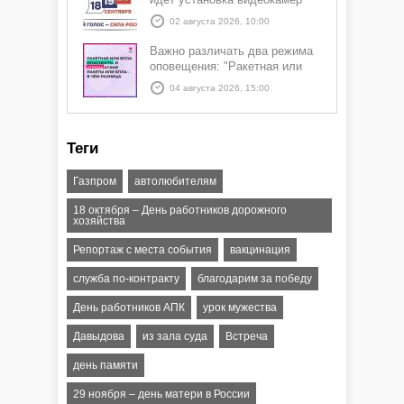
02 августа 2026, 10:00
Важно различать два режима
оповещения: "Ракетная или
БПЛА опасность" и "Угроза
04 августа 2026, 15:00
атаки ракеты или БПЛА"
Теги
Газпром
автолюбителям
18 октября – День работников дорожного
хозяйства
Репортаж с места события
вакцинация
служба по-контракту
благодарим за победу
День работников АПК
урок мужества
Давыдова
из зала суда
Встреча
день памяти
29 ноября – день матери в России