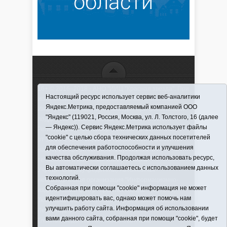
16+ © 2016–2018 - АНО "ИИЦ "Красная звезда". При
Настоящий ресурс использует сервис веб-аналитики
использовании материалов ссылка обязательна
Яндекс.Метрика, предоставляемый компанией ООО
Информационная лента выходит при финансовой
"Яндекс" (119021, Россия, Москва, ул. Л. Толстого, 16 (далее
поддержке правительства Тюменской области
— Яндекс)). Сервис Яндекс.Метрика использует файлы
Регистрационный номер СМИ ЭЛ № ФС 77-66066
"cookie" с целью сбора технических данных посетителей
от 10.06. 2016 г. выдано Федеральной службой по
для обеспечения работоспособности и улучшения
надзору в сфере связи, информационных
качества обслуживания. Продолжая использовать ресурс,
технологий и массовых коммуникаций.
Вы автоматически соглашаетесь с использованием данных
Учредитель (соучредители) Автономная
технологий.
некоммерческая организация "Информационно-
Собранная при помощи "cookie" информация не может
издательский центр "Красная звезда"" (627570,
идентифицировать вас, однако может помочь нам
Тюменская обл., Викуловский р-н, с. Викулово, ул.
улучшить работу сайта. Информация об использовании
Ленина, д. 5).
вами данного сайта, собранная при помощи "cookie", будет
Главный редактор Антюхова Светлана