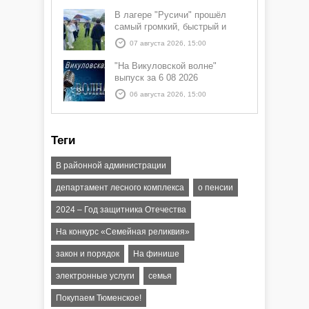
В лагере "Русичи" прошёл
самый громкий, быстрый и
азартный час дня — Спортчас
07 августа 2026, 15:00
"На Викуловской волне"
выпуск за 6 08 2026
06 августа 2026, 15:00
Теги
В районной администрации
департамент лесного комплекса
о пенсии
2024 – Год защитника Отечества
На конкурс «Семейная реликвия»
закон и порядок
На финише
электронные услуги
семья
Покупаем Тюменское!