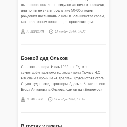
нынешнего поколения викуловчан ничего не значит,
или почти не значит; сельчане 50-60-х годов
рождения наслышаны о нём, в большинстве своём,
как о почтенном пенсионере, проживающем в
райцентре; земляки предвоенной, военной поры и
А. БЕРЕЗИН
25 ноября 2016, 09:55
первых послевоенных пятилеток (к сожалению,
остаются таких единицы) знают его, как человека
высоких гражданских и общественных позиций,
коммуниста с огромным стажем и прекрасного
семьянина.
Боевой дед Ольков
Сенокосная пора. Июль 1983- го. Едем с
секретарём парткома колхоза имени Фрунзе Н.С.
Рябовым в урочище «Стрелка». Кругом стоят стога.
Снуют туда – сюда тракторы. Здесь работает звено
Егора Антоновича Олькова, сам он на «Белорусе»
занят важным делом: укладывает сено в стог.
В. МИЛЛЕР
03 ноября 2016, 09:36
Неподалёку сено
В гостях у газеты