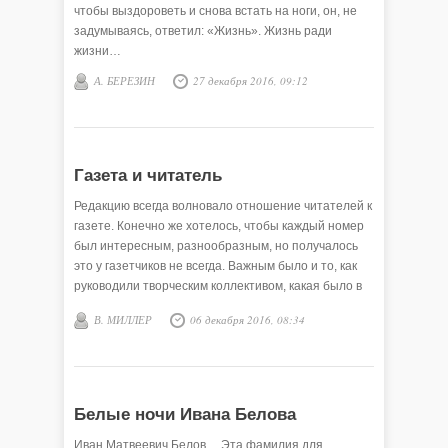
чтобы выздороветь и снова встать на ноги, он, не
задумываясь, ответил: «Жизнь». Жизнь ради
жизни…
А. БЕРЕЗИН
27 декабря 2016, 09:12
Газета и читатель
Редакцию всегда волновало отношение читателей к
газете. Конечно же хотелось, чтобы каждый номер
был интересным, разнообразным, но получалось
это у газетчиков не всегда. Важным было и то, как
руководили творческим коллективом, какая было в
нём атмосфера. На планёрках мы поочерёдно
В. МИЛЛЕР
06 декабря 2016, 08:34
делали обзоры газет. Подводились итоги нашей
работы, обсуждали, что в ней хорошо,
Белые ночи Ивана Белова
Иван Матвеевич Белов… Эта фамилия для