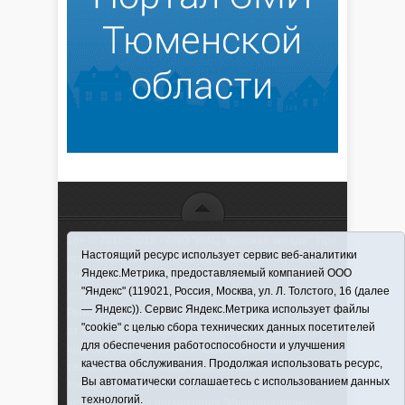
16+ © 2016–2018 - АНО "ИИЦ "Красная звезда". При
Настоящий ресурс использует сервис веб-аналитики
использовании материалов ссылка обязательна
Яндекс.Метрика, предоставляемый компанией ООО
Информационная лента выходит при финансовой
"Яндекс" (119021, Россия, Москва, ул. Л. Толстого, 16 (далее
поддержке правительства Тюменской области
— Яндекс)). Сервис Яндекс.Метрика использует файлы
Регистрационный номер СМИ ЭЛ № ФС 77-66066
"cookie" с целью сбора технических данных посетителей
от 10.06. 2016 г. выдано Федеральной службой по
для обеспечения работоспособности и улучшения
надзору в сфере связи, информационных
качества обслуживания. Продолжая использовать ресурс,
технологий и массовых коммуникаций.
Вы автоматически соглашаетесь с использованием данных
Учредитель (соучредители) Автономная
технологий.
некоммерческая организация "Информационно-