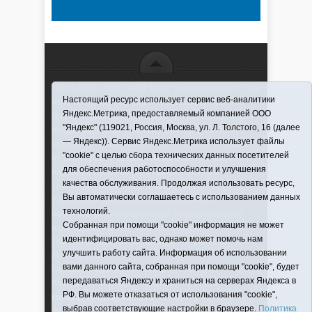
16+ © 2016–2018 - АНО "ИИЦ "Красная звезда". При
Настоящий ресурс использует сервис веб-аналитики
использовании материалов ссылка обязательна
Яндекс.Метрика, предоставляемый компанией ООО
Информационная лента выходит при финансовой
"Яндекс" (119021, Россия, Москва, ул. Л. Толстого, 16 (далее
поддержке правительства Тюменской области
— Яндекс)). Сервис Яндекс.Метрика использует файлы
Регистрационный номер СМИ ЭЛ № ФС 77-66066
"cookie" с целью сбора технических данных посетителей
от 10.06. 2016 г. выдано Федеральной службой по
для обеспечения работоспособности и улучшения
надзору в сфере связи, информационных
качества обслуживания. Продолжая использовать ресурс,
технологий и массовых коммуникаций.
Вы автоматически соглашаетесь с использованием данных
Учредитель (соучредители) Автономная
технологий.
некоммерческая организация "Информационно-
Собранная при помощи "cookie" информация не может
издательский центр "Красная звезда"" (627570,
идентифицировать вас, однако может помочь нам
Тюменская обл., Викуловский р-н, с. Викулово, ул.
улучшить работу сайта. Информация об использовании
Ленина, д. 5).
вами данного сайта, собранная при помощи "cookie", будет
Главный редактор Антюхова Светлана
передаваться Яндексу и храниться на серверах Яндекса в
Владимировна. Адрес электронной почты:
РФ. Вы можете отказаться от использования "cookie",
krasnay_zvezda@obl72.ru
Телефон: 2-42-32; 2-41-
выбрав соответствующие настройки в браузере.
Политика
36.