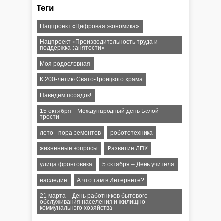
Теги
Нацпроект «Цифровая экономика»
Нацпроект «Производительность труда и
поддержка занятости»
Моя родословная
К 200-летию Свято-Троицкого храма
Наведём порядок!
15 октября – Международный день Белой
трости
лето - пора ремонтов
робототехника
жизненные вопросы
Развитие ЛПХ
улица фронтовика
5 октября – День учителя
наследие
А что там в Интернете?
21 марта – День работников бытового
обслуживания населения и жилищно-
коммунального хозяйства