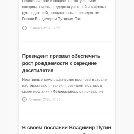
Педагогическое сообщество с энтузиазмом
воспримет меры поддержки учителей и классных
руководителей, предложенные президентом
России Владимиром Путиным. Так
прокомментировала послание президента Ольга
15 января 2020, 17:00
Ройтблат.
Президент призвал обеспечить
рост рождаемости к середине
десятилетия
Негативные демографические прогнозы в стране
настораживают, - заявил президент, поэтому в
своём послании к Федеральному он призвал не
только постановить спад рождаемости, но и
15 января 2020, 16:20
обеспечить её рост.
В своём послании Владимир Путин