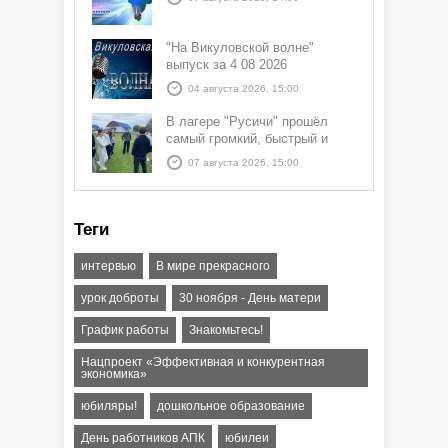
"На Викуловской волне"
выпуск за 4 08 2026
04 августа 2026, 15:00
В лагере "Русичи" прошёл
самый громкий, быстрый и
азартный час дня — Спортчас
07 августа 2026, 15:00
Теги
интервью
В мире прекрасного
урок доброты
30 ноября - День матери
График работы
Знакомьтесь!
Нацпроект «Эффективная и конкурентная
экономика»
юбиляры!
дошкольное образование
День работников АПК
юбилеи