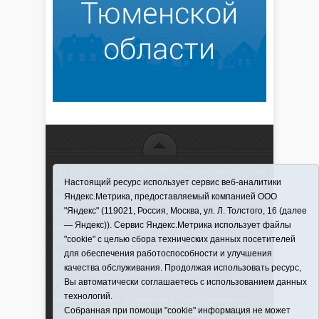
16+ © 2016–2018 - АНО "ИИЦ "Красная звезда". При
Настоящий ресурс использует сервис веб-аналитики
использовании материалов ссылка обязательна
Яндекс.Метрика, предоставляемый компанией ООО
Информационная лента выходит при финансовой
"Яндекс" (119021, Россия, Москва, ул. Л. Толстого, 16 (далее
поддержке правительства Тюменской области
— Яндекс)). Сервис Яндекс.Метрика использует файлы
Регистрационный номер СМИ ЭЛ № ФС 77-66066
"cookie" с целью сбора технических данных посетителей
от 10.06. 2016 г. выдано Федеральной службой по
для обеспечения работоспособности и улучшения
надзору в сфере связи, информационных
качества обслуживания. Продолжая использовать ресурс,
технологий и массовых коммуникаций.
Вы автоматически соглашаетесь с использованием данных
Учредитель (соучредители) Автономная
технологий.
некоммерческая организация "Информационно-
Собранная при помощи "cookie" информация не может
издательский центр "Красная звезда"" (627570,