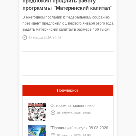
предложил продлить работу
программы "Материнский капитал"
В ежегодном послании к Федеральному собранию
президент предложил с 1 первого января этого года
выдать материнский капитал в размере 466 тысяч
716 рублей уже за первого ребёнка.
15 января 2020, 15:03
Популярное
Осторожно: мошенники!
06 августа 2026, 16:00
"Провинция" выпуск 08 08 2026
07 августа 2026, 14:00