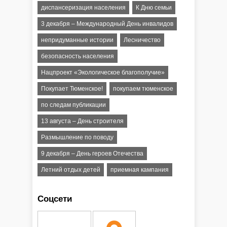
диспансеризация населения
К Дню семьи
3 декабря – Международный День инвалидов
непридуманные истории
Лесничество
безопасность населения
Нацпроект «Экологическое благополучие»
Покупает Тюменское!
покупаем тюменское
по следам публикации
13 августа – День строителя
Размышление по поводу
9 декабря – День героев Отечества
Летний отдых детей
приемная кампания
Соцсети