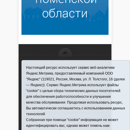
16+ © 2016–2018 - АНО "ИИЦ "Красная звезда". При
Настоящий ресурс использует сервис веб-аналитики
использовании материалов ссылка обязательна
Яндекс.Метрика, предоставляемый компанией ООО
Информационная лента выходит при финансовой
"Яндекс" (119021, Россия, Москва, ул. Л. Толстого, 16 (далее
поддержке правительства Тюменской области
— Яндекс)). Сервис Яндекс.Метрика использует файлы
Регистрационный номер СМИ ЭЛ № ФС 77-66066
"cookie" с целью сбора технических данных посетителей
от 10.06. 2016 г. выдано Федеральной службой по
для обеспечения работоспособности и улучшения
надзору в сфере связи, информационных
качества обслуживания. Продолжая использовать ресурс,
технологий и массовых коммуникаций.
Вы автоматически соглашаетесь с использованием данных
Учредитель (соучредители) Автономная
технологий.
некоммерческая организация "Информационно-
Собранная при помощи "cookie" информация не может
издательский центр "Красная звезда"" (627570,
идентифицировать вас, однако может помочь нам
Тюменская обл., Викуловский р-н, с. Викулово, ул.