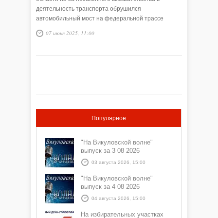
деятельность транспорта обрушился
автомобильный мост на федеральной трассе
А-240. Конструкция рухнула на пассажирский поезд
07 июня 2025, 11:00
№86 «Климов – Москва», что привело к сходу
вагонов с рельс. Есть погибшие и раненые, в том
числе и дети.
Популярное
"На Викуловской волне"
выпуск за 3 08 2026
03 августа 2026, 15:00
"На Викуловской волне"
выпуск за 4 08 2026
04 августа 2026, 15:00
На избирательных участках