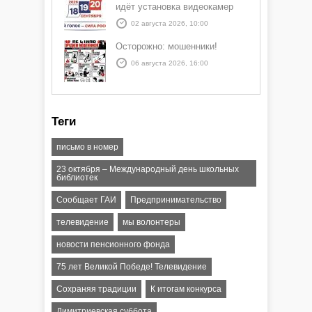
идёт установка видеокамер
02 августа 2026, 10:00
Осторожно: мошенники!
06 августа 2026, 16:00
Теги
письмо в номер
23 октября – Международный день школьных
библиотек
Сообщает ГАИ
Предпринимательство
телевидение
мы волонтеры
новости пенсионного фонда
75 лет Великой Победе! Телевидение
Сохраняя традиции
К итогам конкурса
Димитриевская суббота