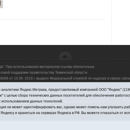
да". При использовании материалов ссылка обязательна
овой поддержке правительства Тюменской области
66 от 10.06. 2016 г. выдано Федеральной службой по надзору в сфере свя
аналитики Яндекс.Метрика, предоставляемый компанией ООО "Яндекс" (119021,
оммерческая организация "Информационно-издательский центр "Красная звезд
ie" с целью сбора технических данных посетителей для обеспечения работо
с использованием данных технологий.
имировна. Адрес электронной почты:
krasnay_zvezda@obl72.ru
Телефон: 2-42-
ция не может идентифицировать вас, однако может помочь нам улучшить раб
 Яндексу и храниться на серверах Яндекса в РФ. Вы можете отказаться от ис