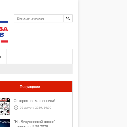
ы
Популярное
Осторожно: мошенники!
06 августа 2026, 16:00
"На Викуловской волне"
выпуск за 3 08 2026