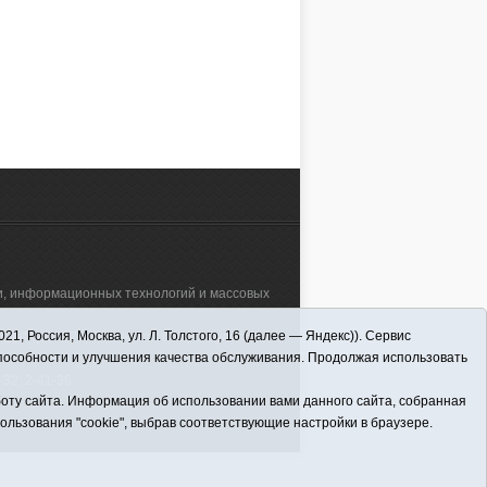
зи, информационных технологий и массовых
 Россия, Москва, ул. Л. Толстого, 16 (далее — Яндекс)). Сервис
а"" (627570, Тюменская обл., Викуловский
способности и улучшения качества обслуживания. Продолжая использовать
32; 2-41-36.
оту сайта. Информация об использовании вами данного сайта, собранная
пользования "cookie", выбрав соответствующие настройки в браузере.