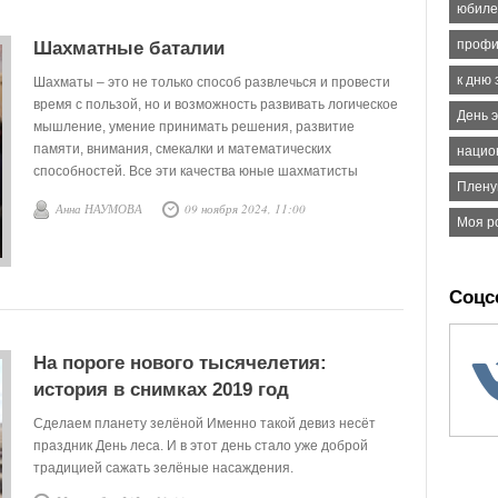
юбиле
профи
Шахматные баталии
к дню
Шахматы – это не только способ развлечься и провести
время с пользой, но и возможность развивать логическое
День 
мышление, умение принимать решения, развитие
памяти, внимания, смекалки и математических
нацио
способностей. Все эти качества юные шахматисты
Плену
смогли проявить в шахматном турнире, который прошёл
Анна НАУМОВА
09 ноября 2024, 11:00
в Викулово 31 октября.
Моя р
Соцс
На пороге нового тысячелетия:
история в снимках 2019 год
Сделаем планету зелёной Именно такой девиз несёт
праздник День леса. И в этот день стало уже доброй
традицией сажать зелёные насаждения.