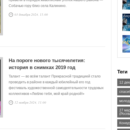
привели в порядок живописный уголок нашего района —
Собачью гору близ села Калинино.
03 декабря 2024, 11:00
На пороге нового тысячелетия:
история в снимках 2019 год
Теги
Талант — во всём талант Прекрасной традицией стало
проводить в районе в каждый юбилейный его год
12 де
фестиваль художественной самодеятельности трудовых
спаси
коллективов «Люблю тебя, мой край родной!»
молод
12 ноября 2024, 11:00
27 ма
(Росгв
Конку