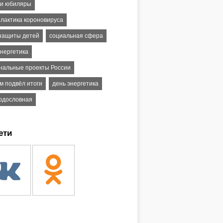
и юбиляры
лактика короновируса
 защиты детей
социальная сфера
энергетика
нальные проекты России
м подвёл итоги
день энергетика
одословная
ети