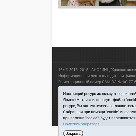
16+ © 2016–2018 - АНО "ИИЦ "Красная звез
Информационная лента выходит при финанс
Регистрационный номер СМИ ЭЛ № ФС 77-660
коммуникаций.
Настоящий ресурс использует сервис веб-
Учредитель (соучредители) Автономная нек
Яндекс.Метрика использует файлы "cook
р-н, с. Викулово, ул. Ленина, д. 5).
ресурс, Вы автоматически соглашаетесь 
Главный редактор Антюхова Светлана Влад
Собранная при помощи "cookie" информа
Политика оператора
|
RSS
при помощи "cookie", будет передаваться
Политика оператора
Закрыть