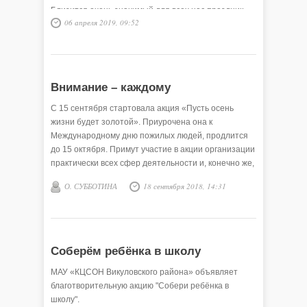
Близится очень значимый для всех нас праздник –
06 апреля 2019, 09:52
День Победы. Уже 74 года прошло с тех пор, как
закончилась Великая Отечественная война 1941–
1945 годов.
Внимание – каждому
С 15 сентября стартовала акция «Пусть осень
жизни будет золотой». Приурочена она к
Международному дню пожилых людей, продлится
до 15 октября. Примут участие в акции организации
практически всех сфер деятельности и, конечно же,
ветеранское движение района.
О. СУББОТИНА
18 сентября 2018, 14:31
Соберём ребёнка в школу
МАУ «КЦСОН Викуловского района» объявляет
благотворительную акцию "Собери ребёнка в
школу".