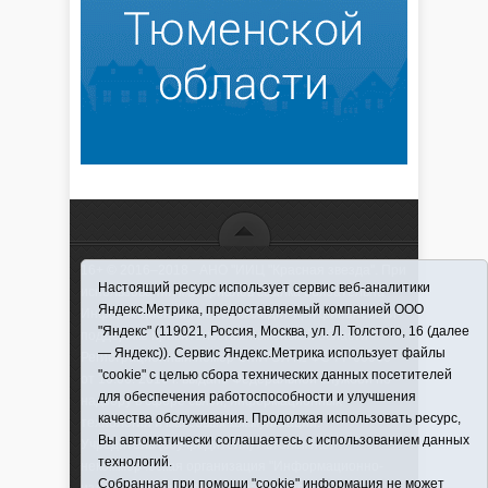
16+ © 2016–2018 - АНО "ИИЦ "Красная звезда". При
Настоящий ресурс использует сервис веб-аналитики
использовании материалов ссылка обязательна
Яндекс.Метрика, предоставляемый компанией ООО
Информационная лента выходит при финансовой
"Яндекс" (119021, Россия, Москва, ул. Л. Толстого, 16 (далее
поддержке правительства Тюменской области
— Яндекс)). Сервис Яндекс.Метрика использует файлы
Регистрационный номер СМИ ЭЛ № ФС 77-66066
"cookie" с целью сбора технических данных посетителей
от 10.06. 2016 г. выдано Федеральной службой по
для обеспечения работоспособности и улучшения
надзору в сфере связи, информационных
качества обслуживания. Продолжая использовать ресурс,
технологий и массовых коммуникаций.
Вы автоматически соглашаетесь с использованием данных
Учредитель (соучредители) Автономная
технологий.
некоммерческая организация "Информационно-
Собранная при помощи "cookie" информация не может