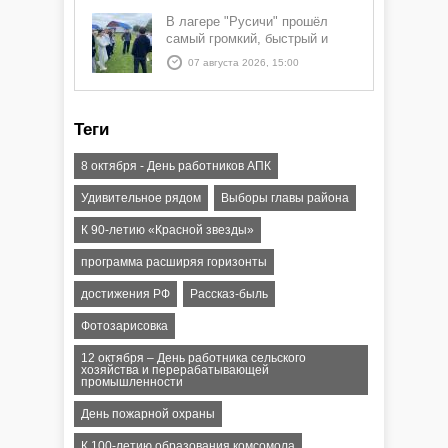
В лагере "Русичи" прошёл
самый громкий, быстрый и
азартный час дня — Спортчас
07 августа 2026, 15:00
Теги
8 октября - День работников АПК
Удивительное рядом
Выборы главы района
К 90-летию «Красной звезды»
программа расширяя горизонты
достижения РФ
Рассказ-быль
Фотозарисовка
12 октября – День работника сельского
хозяйства и перерабатывающей
промышленности
День пожарной охраны
К 100-летию образования комсомола