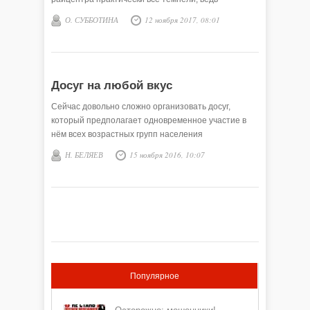
выходной, библиотека призывно горела тёплым
О. СУББОТИНА
12 ноября 2017, 08:01
жёлтым светом, на «Ночь искусств» собирались
викуловчане.
Досуг на любой вкус
Сейчас довольно сложно организовать досуг,
который предполагает одновременное участие в
нём всех возрастных групп населения
Н. БЕЛЯЕВ
15 ноября 2016, 10:07
Популярное