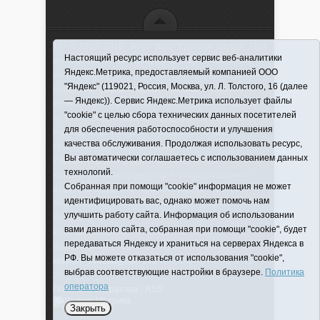
16+ © 2016–2018 - АНО "ИИЦ "Красная звезда". При
Настоящий ресурс использует сервис веб-аналитики
использовании материалов ссылка обязательна
Яндекс.Метрика, предоставляемый компанией ООО
Информационная лента выходит при финансовой
"Яндекс" (119021, Россия, Москва, ул. Л. Толстого, 16 (далее
поддержке правительства Тюменской области
— Яндекс)). Сервис Яндекс.Метрика использует файлы
Регистрационный номер СМИ ЭЛ № ФС 77-66066
"cookie" с целью сбора технических данных посетителей
от 10.06. 2016 г. выдано Федеральной службой по
для обеспечения работоспособности и улучшения
надзору в сфере связи, информационных
качества обслуживания. Продолжая использовать ресурс,
технологий и массовых коммуникаций.
Вы автоматически соглашаетесь с использованием данных
Учредитель (соучредители) Автономная
технологий.
некоммерческая организация "Информационно-
Собранная при помощи "cookie" информация не может
издательский центр "Красная звезда"" (627570,
идентифицировать вас, однако может помочь нам
Тюменская обл., Викуловский р-н, с. Викулово, ул.
улучшить работу сайта. Информация об использовании
Ленина, д. 5).
вами данного сайта, собранная при помощи "cookie", будет
Главный редактор Антюхова Светлана
передаваться Яндексу и храниться на серверах Яндекса в
Владимировна. Адрес электронной почты:
РФ. Вы можете отказаться от использования "cookie",
krasnay_zvezda@obl72.ru
Телефон: 2-42-32; 2-41-
выбрав соответствующие настройки в браузере.
Политика
36.
оператора
Политика оператора
|
RSS
Закрыть