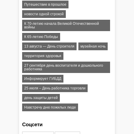
Путешествие в прошлое
новости одной строкой
К 70-летию начала Великой Отечественной
войны
К 65-летию Победы
13 августа — День строителя
музейная ночь
территория здоровья
27 сентября день воспитателя и дошкольного
работника
Информирует ГИБДД
25 июля – День работника торговли
день защиты детей
Навстречу дню пожилых люде
Соцсети