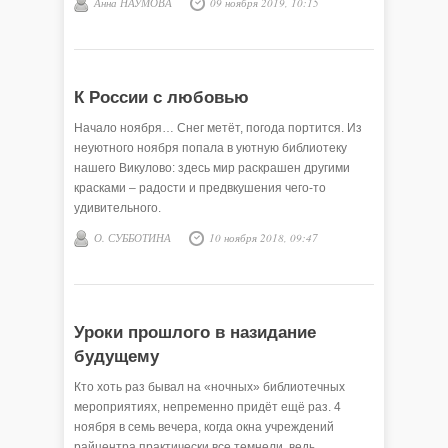
Анна НАУМОВА
09 ноября 2019, 10:15
К России с любовью
Начало ноября… Снег метёт, погода портится. Из
неуютного ноября попала в уютную библиотеку
нашего Викулово: здесь мир раскрашен другими
красками – радости и предвкушения чего-то
удивительного.
О. СУББОТИНА
10 ноября 2018, 09:47
Уроки прошлого в назидание
будущему
Кто хоть раз бывал на «ночных» библиотечных
мероприятиях, непременно придёт ещё раз. 4
ноября в семь вечера, когда окна учреждений
райцентра практически все темнели, ведь